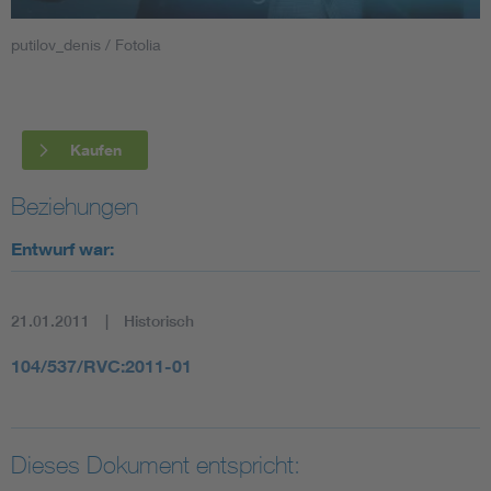
putilov_denis / Fotolia
Smart Cities
DKE Fachinformationen im Kontext der Normung
Kaufen
Blitzschutz: DIN EN 62305 in der Übersicht
Funk
Beziehungen
Circular Economy für mehr Ressourceneffizienz
Gle
Entwurf war:
Cybersecurity in der Industrieautomatisierung
Inst
21.01.2011
Historisch
DIN VDE 0100 für sichere Elektroinstallationen
Nied
104/537/RVC:2011-01
Elektrofachkraft (EFK)
Not-
Dieses Dokument entspricht: