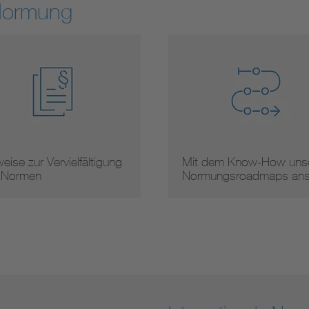
Normung
eise zur Vervielfältigung
Mit dem Know-How unse
 Normen
Normungsroadmaps an