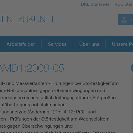
DKE Startseite
VDE Star
Arbeitsfelder
Services
Über uns
Unsere Po
/AMD1:2009-05
DKE Fachinformationen im Kontext der No
rüf- und Messverfahren - Prüfungen der Störfestigkeit am
Blitzschutz: DIN EN 62305 in der Übersicht
om-Netzanschluss gegen Oberschwingungen und
monische einschließlich leitungsgeführter Störgrößen
Circular Economy für mehr Ressourceneffizienz
nalübertragung auf elektrischen
ungsnetzen (Änderung 1) Teil 4-13: Prüf- und
en - Prüfungen der Störfestigkeit am Wechselstrom-
Cybersecurity in der Industrieautomatisierung
uss gegen Oberschwingungen und
monische einschließlich leitungsgeführter Störgrößen