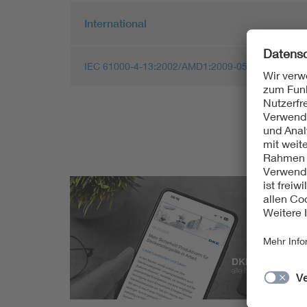
International
IEC 61000-4-13:2002/AMD1:2009-05