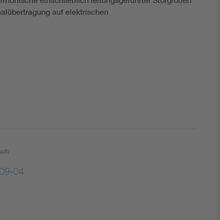
DIN VDE 0100 für sichere Elektroinstallationen
nalübertragung auf elektrischen
Elektrofachkraft (EFK)
sch
09-04