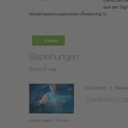
Industry
aus der Sig
Niederspannungsnetzen (Änderung 1)
Living
Mobility
Kaufen
Smart Cities
Beziehungen
Entwurf war:
03.04.2009
Histori
77A/684/RVC:20
putilov_denis / Fotolia