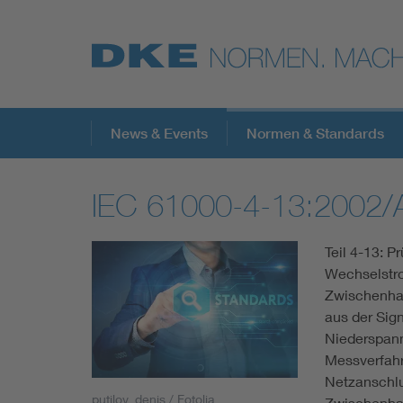
Top-Themen
News & Events
Normen & Standards
IEC 61000-4-13:2002
VDE Fokusthemen
Teil 4-13: P
Digital Security
Wechselstr
Zwischenhar
Energy
aus der Sig
Niederspann
Messverfahr
Health
Netzanschl
putilov_denis / Fotolia
Zwischenhar