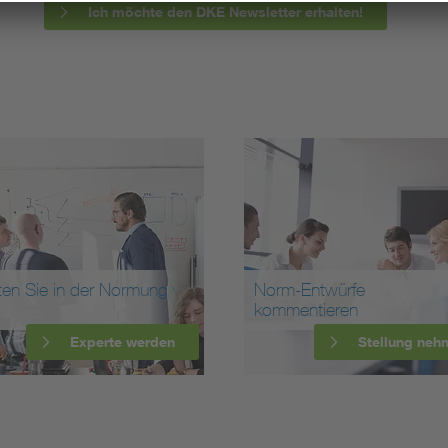
Ich möchte den DKE Newsletter erhalten!
ten Sie in der Normung
Norm-Entwürfe
kommentieren
Experte werden
Stellung neh