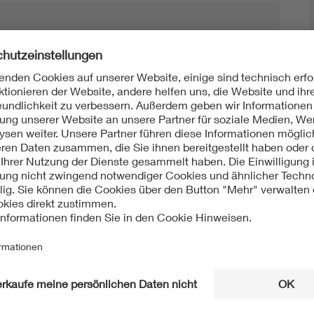
Mit unserem DKE Newsletter sind Sie immer top infor
fassen wir die wichtigsten Entwicklungen in der N
berichten wir über aktuelle Arbeitsergebnisse, Publi
informieren wir Sie bereits frühzeitig über zukünftig