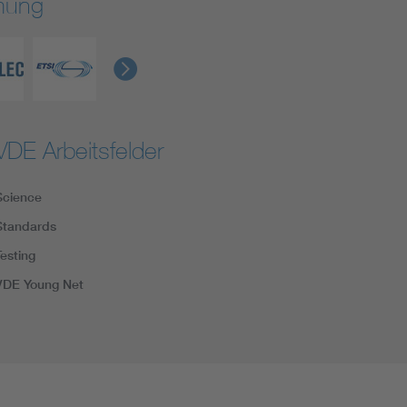
rmung
VDE Arbeitsfelder
Science
Standards
Testing
VDE Young Net