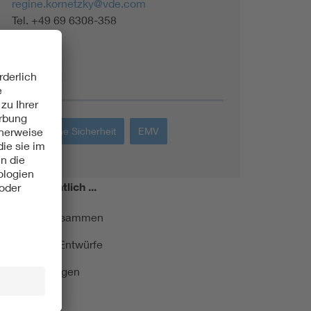
regine.kornetzky@vde.com
Tel. +49 69 6308-358
Themen
Elektrische Sicherheit
EMV
miert!
Monatlich ...
ormung kurz zusammen
kationen und Entwürfe
e Veranstaltungen