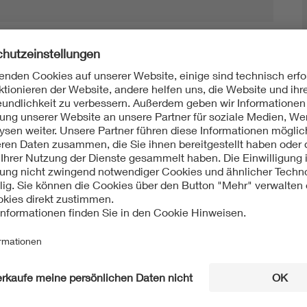
Mit unserem DKE Newsletter sind Sie immer top infor
fassen wir die wichtigsten Entwicklungen in der N
berichten wir über aktuelle Arbeitsergebnisse, Publi
informieren wir Sie bereits frühzeitig über zukünftig