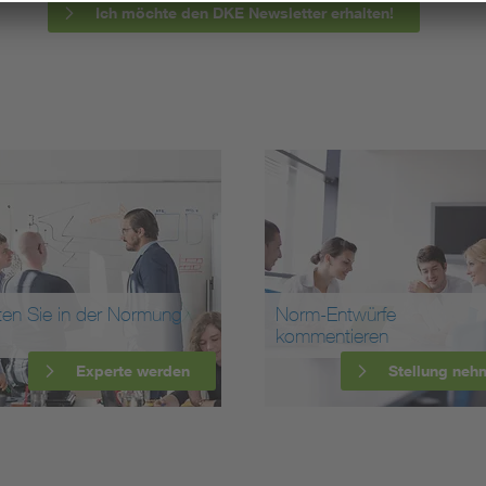
Ich möchte den DKE Newsletter erhalten!
ten Sie in der Normung
Norm-Entwürfe
kommentieren
Experte werden
Stellung neh