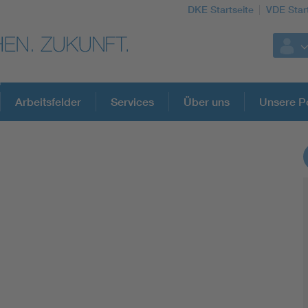
DKE Startseite
VDE Star
Arbeitsfelder
Services
Über uns
Unsere Po
DKE Fachinformationen im Kontext der No
Blitzschutz: DIN EN 62305 in der Übersicht
Circular Economy für mehr Ressourceneffizienz
Cybersecurity in der Industrieautomatisierung