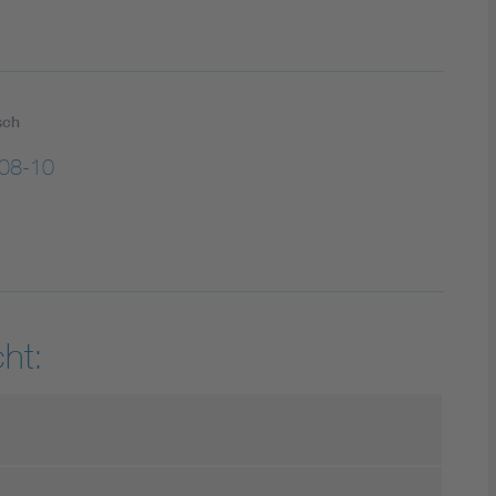
sch
08-10
ht: