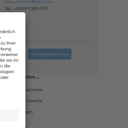
ewa.amrhein@vde.com
Tel. +49 69 6308-370
Themen
Energie
Energiespeicherung
miert!
Monatlich ...
ormung kurz zusammen
kationen und Entwürfe
e Veranstaltungen