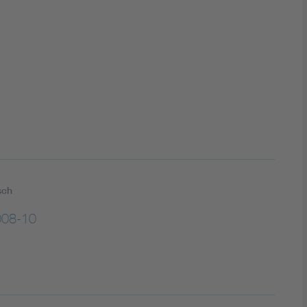
DIN VDE 0100 für sichere Elektroinstallationen
Elektrofachkraft (EFK)
sch
08-10