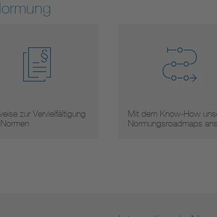
Normung
it dem Know-How unserer
Arbeitsergebnisse
ormungsroadmaps ans …