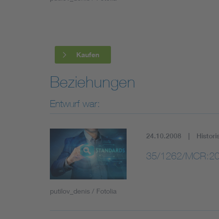
Industry
Living
Kaufen
Mobility
Beziehungen
Smart Cities
Entwurf war:
24.10.2008
Histori
35/1262/MCR:20
putilov_denis / Fotolia