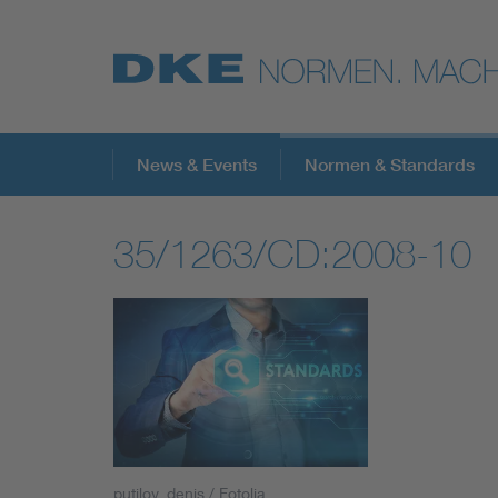
Top-Themen
News & Events
Normen & Standards
35/1263/CD:2008-10
VDE Fokusthemen
Digital Security
Energy
Health
putilov_denis / Fotolia