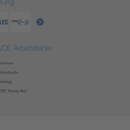
rmung
VDE Arbeitsfelder
Science
Standards
Testing
VDE Young Net