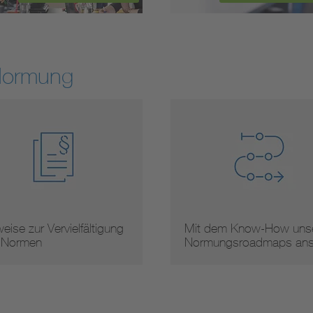
Normung
t dem Know-How unserer
Arbeitsergebnisse
rmungsroadmaps ans …