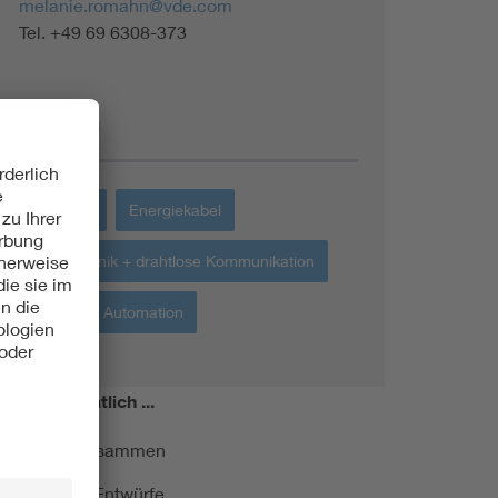
melanie.romahn@vde.com
Tel. +49 69 6308-373
Themen
Industrie
Energiekabel
Funktechnik + drahtlose Kommunikation
Robotik + Automation
miert!
Monatlich ...
ormung kurz zusammen
kationen und Entwürfe