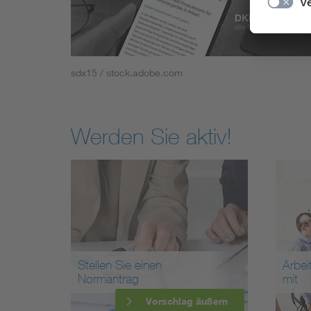
sdx15 / stock.adobe.com
Werden Sie aktiv!
Stellen Sie einen
Arbei
Normantrag
mit
Vorschlag äußern