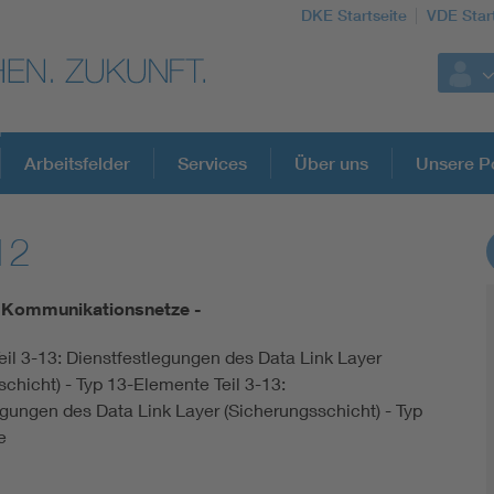
DKE Startseite
VDE Star
Arbeitsfelder
Services
Über uns
Unsere Po
12
DKE Fachinformationen im Kontext der No
le Kommunikationsnetze -
Blitzschutz: DIN EN 62305 in der Übersicht
eil 3-13: Dienstfestlegungen des Data Link Layer
chicht) - Typ 13-Elemente Teil 3-13:
Circular Economy für mehr Ressourceneffizienz
egungen des Data Link Layer (Sicherungsschicht) - Typ
e
Cybersecurity in der Industrieautomatisierung