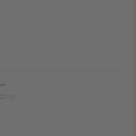
DIN VDE 0100 für sichere Elektroinstallationen
Elektrofachkraft (EFK)
sch
07-10