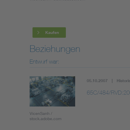
Industry
Living
Kaufen
Mobility
Beziehungen
Smart Cities
Entwurf war:
05.10.2007
Histori
65C/484/RVD:20
VicenSanh /
stock.adobe.com