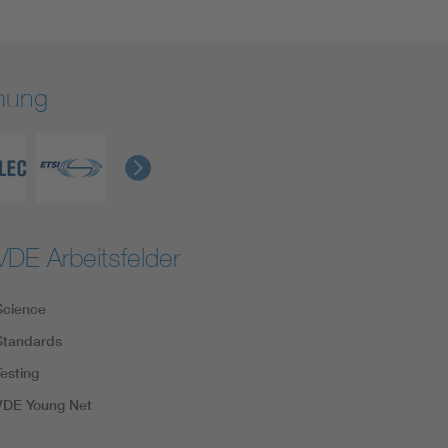
rmung
VDE Arbeitsfelder
Science
Standards
Testing
VDE Young Net