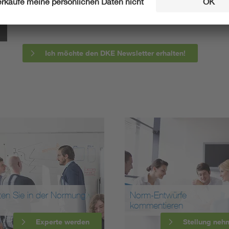
informieren wir Sie bereits frühzeitig über zukünftig
Ich möchte den DKE Newsletter erhalten!
ten Sie in der Normung
Norm-Entwürfe
kommentieren
Experte werden
Stellung neh