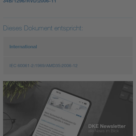
34B/1296/RVD:2006-11
Dieses Dokument entspricht:
International
IEC 60061-2:1969/AMD35:2006-12