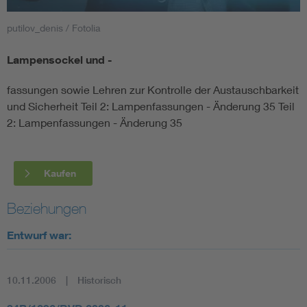
putilov_denis / Fotolia
Smart Cities
Lampensockel und -
DKE Fachinformationen im Kontext der Normung
fassungen sowie Lehren zur Kontrolle der Austauschbarkeit
Blitzschutz: DIN EN 62305 in der Übersicht
Funk
und Sicherheit Teil 2: Lampenfassungen - Änderung 35 Teil
2: Lampenfassungen - Änderung 35
Circular Economy für mehr Ressourceneffizienz
Gle
Kaufen
Cybersecurity in der Industrieautomatisierung
Inst
Beziehungen
DIN VDE 0100 für sichere Elektroinstallationen
Nied
Entwurf war:
Elektrofachkraft (EFK)
Not-
10.11.2006
Historisch