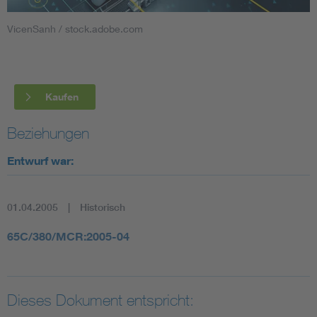
VicenSanh / stock.adobe.com
Smart Cities
DKE Fachinformationen im Kontext der Normung
Kaufen
Blitzschutz: DIN EN 62305 in der Übersicht
Funk
Beziehungen
Circular Economy für mehr Ressourceneffizienz
Gle
Entwurf war:
Cybersecurity in der Industrieautomatisierung
Inst
01.04.2005
Historisch
DIN VDE 0100 für sichere Elektroinstallationen
Nied
65C/380/MCR:2005-04
Elektrofachkraft (EFK)
Not-
Dieses Dokument entspricht: