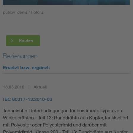
putilov_denis / Fotolia
Smart Cities
DKE Fachinformationen im Kontext der Normung
Kaufen
Blitzschutz: DIN EN 62305 in der Übersicht
Funk
Beziehungen
Circular Economy für mehr Ressourceneffizienz
Gle
Ersetzt bzw. ergänzt:
Cybersecurity in der Industrieautomatisierung
Inst
18.03.2010
Aktuell
DIN VDE 0100 für sichere Elektroinstallationen
Nied
IEC 60317-13:2010-03
Technische Lieferbedingungen für bestimmte Typen von
Elektrofachkraft (EFK)
Not-
Wickeldrähten - Teil 13: Runddrähte aus Kupfer, lackisoliert
mit Polyester oder Polyesterimid und darüber mit
Polyamidimid, Klasse 200 - Teil 13: Runddrähte aus Kupfer,