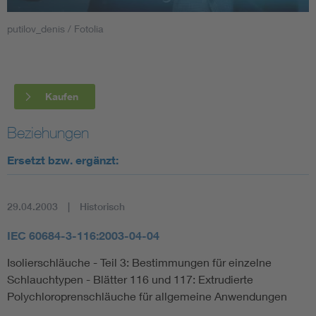
putilov_denis / Fotolia
Smart Cities
DKE Fachinformationen im Kontext der Normung
Kaufen
Blitzschutz: DIN EN 62305 in der Übersicht
Funk
Beziehungen
Circular Economy für mehr Ressourceneffizienz
Gle
Ersetzt bzw. ergänzt:
Cybersecurity in der Industrieautomatisierung
Inst
29.04.2003
Historisch
DIN VDE 0100 für sichere Elektroinstallationen
Nied
IEC 60684-3-116:2003-04-04
Isolierschläuche - Teil 3: Bestimmungen für einzelne
Elektrofachkraft (EFK)
Not-
Schlauchtypen - Blätter 116 und 117: Extrudierte
Polychloroprenschläuche für allgemeine Anwendungen