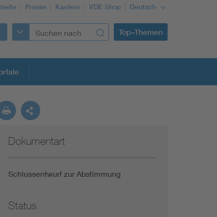
tseite
Presse
Karriere
VDE Shop
Deutsch
Top-Themen
rtale
rmung
Dokumentart
Funktionale Sicherheit schützt den Menschen
Gleichstromanwendungen im Wachstum
Schlussentwurf zur Abstimmung
Installation und Betrieb von Mini-PV-Anlagen
Status