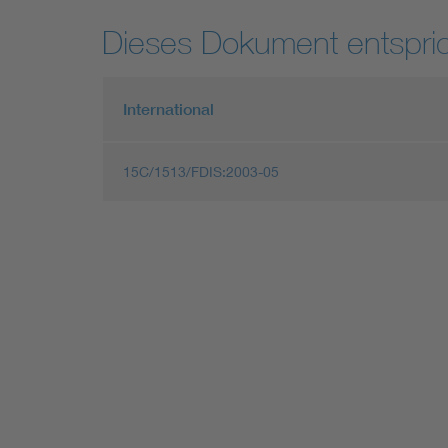
Dieses Dokument entspric
International
15C/1513/FDIS:2003-05