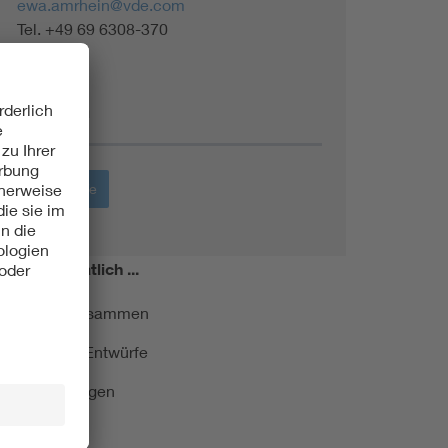
ewa.amrhein@vde.com
Tel. +49 69 6308-370
Themen
Werkstoffe
miert!
Monatlich ...
ormung kurz zusammen
kationen und Entwürfe
e Veranstaltungen