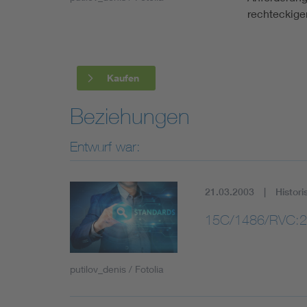
Industry
rechteckig
Living
Kaufen
Mobility
Beziehungen
Smart Cities
Entwurf war:
21.03.2003
Histori
15C/1486/RVC:2
putilov_denis / Fotolia