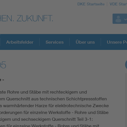
DKE Startseite
VDE Star
Arbeitsfelder
Services
Über uns
Unsere Po
05
DKE Fachinformationen im Kontext der No
e -
Blitzschutz: DIN EN 62305 in der Übersicht
te Rohre und Stäbe mit rechteckigem und
m Querschnitt aus technischen Schichtpressstoffen
Circular Economy für mehr Ressourceneffizienz
is warmhärtender Harze für elektrotechnische Zwecke
forderungen für einzelne Werkstoffe - Rohre und Stäbe
Cybersecurity in der Industrieautomatisierung
kigem und sechseckigem Querschnitt Teil 3-1:
en für einzelne Werkstoffe - Rohre und Stäbe mit