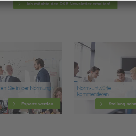
Ich möchte den DKE Newsletter erhalten!
ten Sie in der Normung
Norm-Entwürfe
kommentieren
Experte werden
Stellung neh