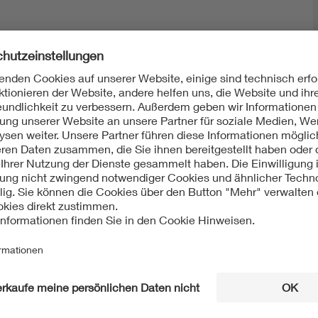
Mit unserem DKE Newsletter sind Sie immer top infor
fassen wir die wichtigsten Entwicklungen in der N
berichten wir über aktuelle Arbeitsergebnisse, Publi
informieren wir Sie bereits frühzeitig über zukünftig