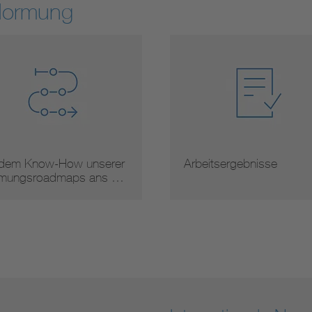
Normung
 dem Know-How unserer
Arbeitsergebnisse
mungsroadmaps ans …