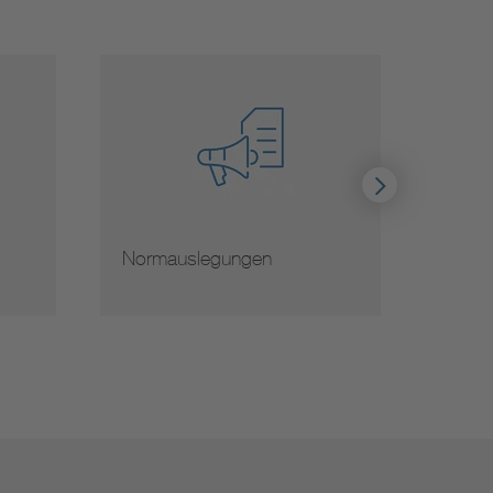
Normauslegungen
Hinwe
von 