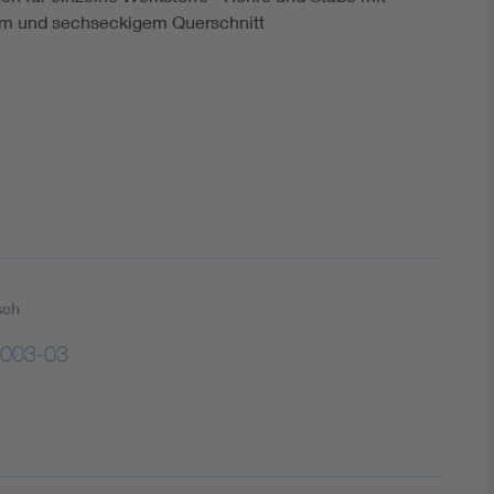
DIN VDE 0100 für sichere Elektroinstallationen
em und sechseckigem Querschnitt
Elektrofachkraft (EFK)
sch
003-03