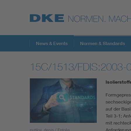
Top-Themen
News & Events
Normen & Standards
15C/1513/FDIS:2003-
VDE Fokusthemen
Isolierstoff
Digital Security
Formgepress
sechseckige
Energy
auf der Bas
Teil 3-1: An
Health
mit rechtec
Anforderung
putilov_denis / Fotolia