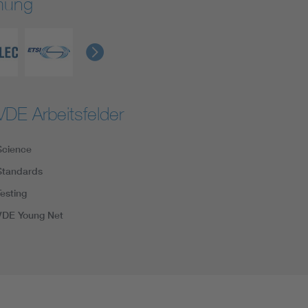
rmung
VDE Arbeitsfelder
Science
Standards
Testing
VDE Young Net