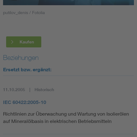
putilov_denis / Fotolia
Smart Cities
DKE Fachinformationen im Kontext der Normung
Kaufen
Blitzschutz: DIN EN 62305 in der Übersicht
Funk
Beziehungen
Circular Economy für mehr Ressourceneffizienz
Gle
Ersetzt bzw. ergänzt:
Cybersecurity in der Industrieautomatisierung
Inst
11.10.2005
Historisch
DIN VDE 0100 für sichere Elektroinstallationen
Nied
IEC 60422:2005-10
Richtlinien zur Überwachung und Wartung von Isolierölen
Elektrofachkraft (EFK)
Not-
auf Mineralölbasis in elektrischen Betriebsmitteln