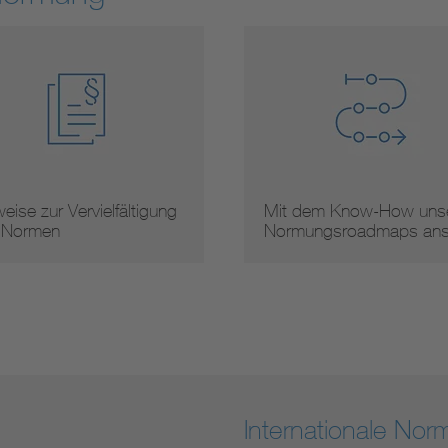
eise zur Vervielfältigung
Mit dem Know-How unse
 Normen
Normungsroadmaps an
Internationale No