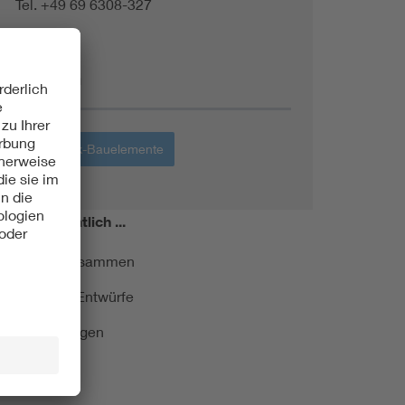
Tel. +49 69 6308-327
Themen
Elektronik-Bauelemente
miert!
Monatlich ...
ormung kurz zusammen
kationen und Entwürfe
e Veranstaltungen