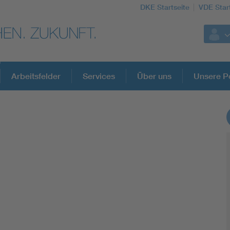
DKE Startseite
VDE Star
Arbeitsfelder
Services
Über uns
Unsere Po
DKE Fachinformationen im Kontext der No
Blitzschutz: DIN EN 62305 in der Übersicht
Circular Economy für mehr Ressourceneffizienz
Cybersecurity in der Industrieautomatisierung