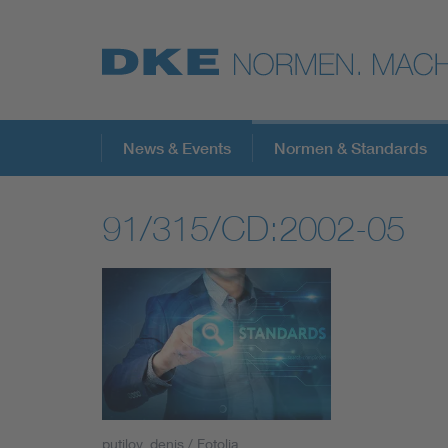
Top-Themen
News & Events
Normen & Standards
91/315/CD:2002-05
VDE Fokusthemen
Digital Security
Energy
Health
putilov_denis / Fotolia