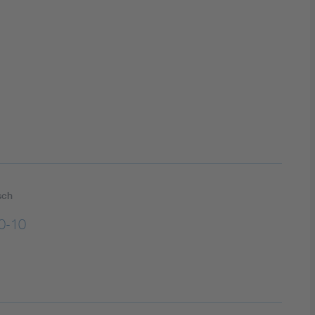
DIN VDE 0100 für sichere Elektroinstallationen
Elektrofachkraft (EFK)
sch
0-10