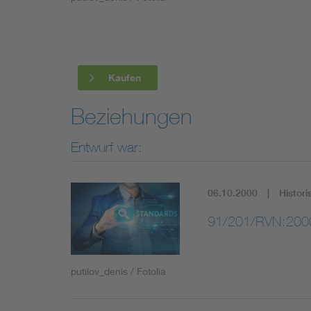
Industry
Living
Kaufen
Mobility
Beziehungen
Smart Cities
Entwurf war:
06.10.2000
Histori
91/201/RVN:200
putilov_denis / Fotolia