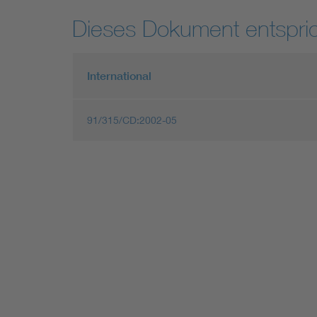
Dieses Dokument entspric
International
91/315/CD:2002-05