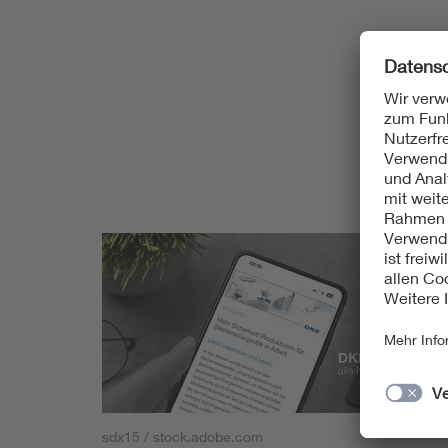
sdx15 / stock.adobe.com