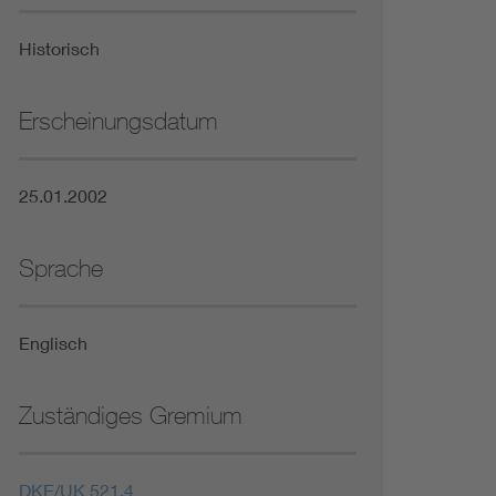
Niederspannungsrichtlinie
Historisch
Not- und Sicherheitsbeleuchtung
Erscheinungsdatum
25.01.2002
Sprache
Englisch
Zuständiges Gremium
DKE/UK 521.4