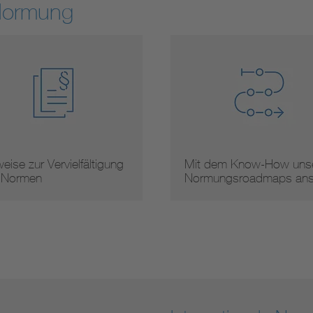
Normung
eise zur Vervielfältigung
Mit dem Know-How unse
 Normen
Normungsroadmaps an