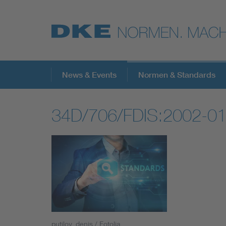
Top-Themen
News & Events
Normen & Standards
34D/706/FDIS:2002-0
VDE Fokusthemen
Digital Security
Energy
Health
putilov_denis / Fotolia