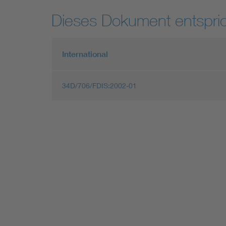
Dieses Dokument entspric
International
34D/706/FDIS:2002-01