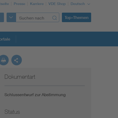
tseite
Presse
Karriere
VDE Shop
Deutsch
Top-Themen
rtale
rmung
Dokumentart
Funktionale Sicherheit schützt den Menschen
Gleichstromanwendungen im Wachstum
Schlussentwurf zur Abstimmung
Installation und Betrieb von Mini-PV-Anlagen
Status