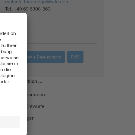
melanie.feuerriegel@vde.com
Tel. +49 69 6308-363
Themen
Lichttechnik + Beleuchtung
EMV
miert!
Monatlich ...
ormung kurz zusammen
kationen und Entwürfe
e Veranstaltungen