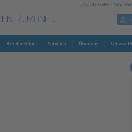
DKE Startseite
VDE Star
Arbeitsfelder
Services
Über uns
Unsere Po
1
DKE Fachinformationen im Kontext der No
Blitzschutz: DIN EN 62305 in der Übersicht
Circular Economy für mehr Ressourceneffizienz
Cybersecurity in der Industrieautomatisierung