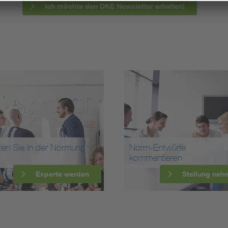
Ich möchte den DKE Newsletter erhalten!
ten Sie in der Normung
Norm-Entwürfe
kommentieren
Experte werden
Stellung neh