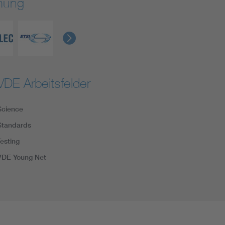
rmung
VDE Arbeitsfelder
Science
Standards
Testing
VDE Young Net