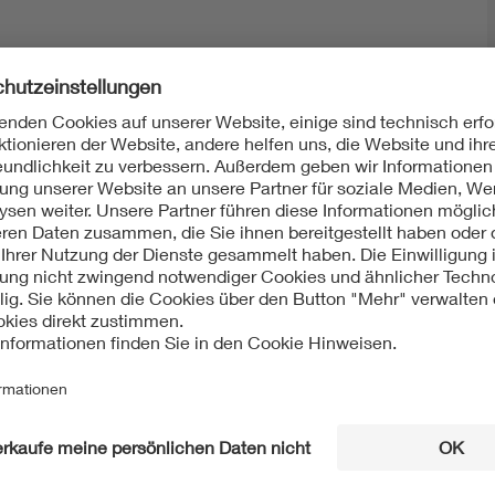
Mit unserem DKE Newsletter sind Sie immer top infor
fassen wir die wichtigsten Entwicklungen in der N
berichten wir über aktuelle Arbeitsergebnisse, Publi
informieren wir Sie bereits frühzeitig über zukünftig