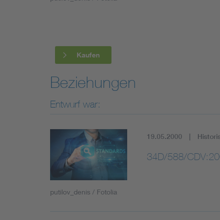
Industry
Living
Kaufen
Mobility
Beziehungen
Smart Cities
Entwurf war:
19.05.2000
Histori
34D/588/CDV:20
putilov_denis / Fotolia