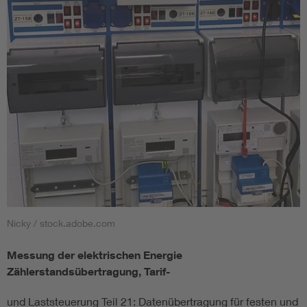
Smart Cities
DKE Fachinformationen im Kontext der Normung
Blitzschutz: DIN EN 62305 in der Übersicht
Funk
Circular Economy für mehr Ressourceneffizienz
Gle
Cybersecurity in der Industrieautomatisierung
Inst
DIN VDE 0100 für sichere Elektroinstallationen
Nied
Nicky / stock.adobe.com
Messung der elektrischen Energie
Elektrofachkraft (EFK)
Not-
Zählerstandsübertragung, Tarif-
und Laststeuerung Teil 21: Datenübertragung für festen und