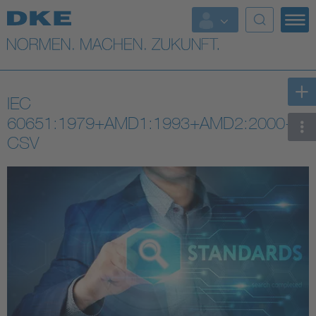
Top-Themen
VDE Fokusthemen
IEC
Digital Security
60651:1979+AMD1:1993+AMD2:2000-10
CSV
Energy
Health
Industry
Living
Mobility