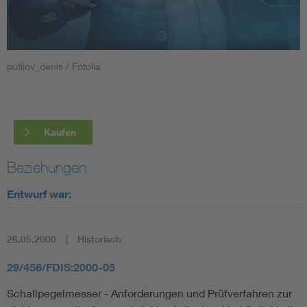
Smart Cities
DKE Fachinformationen im Kontext der Normung
putilov_denis / Fotolia
Blitzschutz: DIN EN 62305 in der Übersicht
Funk
Kaufen
Circular Economy für mehr Ressourceneffizienz
Gle
Beziehungen
Cybersecurity in der Industrieautomatisierung
Inst
Entwurf war:
DIN VDE 0100 für sichere Elektroinstallationen
Nied
26.05.2000
Historisch
Elektrofachkraft (EFK)
Not-
29/458/FDIS:2000-05
Schallpegelmesser - Anforderungen und Prüfverfahren zur