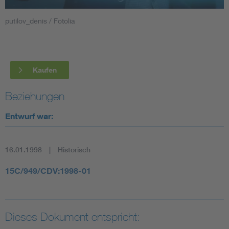
putilov_denis / Fotolia
Smart Cities
DKE Fachinformationen im Kontext der Normung
Kaufen
Blitzschutz: DIN EN 62305 in der Übersicht
Funk
Beziehungen
Circular Economy für mehr Ressourceneffizienz
Gle
Entwurf war:
Cybersecurity in der Industrieautomatisierung
Inst
16.01.1998
Historisch
DIN VDE 0100 für sichere Elektroinstallationen
Nied
15C/949/CDV:1998-01
Elektrofachkraft (EFK)
Not-
Dieses Dokument entspricht: