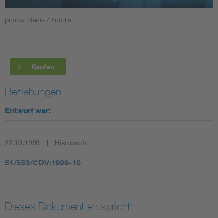
putilov_denis / Fotolia
Smart Cities
DKE Fachinformationen im Kontext der Normung
Kaufen
Blitzschutz: DIN EN 62305 in der Übersicht
Funk
Beziehungen
Circular Economy für mehr Ressourceneffizienz
Gle
Entwurf war:
Cybersecurity in der Industrieautomatisierung
Inst
22.10.1999
Historisch
DIN VDE 0100 für sichere Elektroinstallationen
Nied
51/553/CDV:1999-10
Elektrofachkraft (EFK)
Not-
Dieses Dokument entspricht: