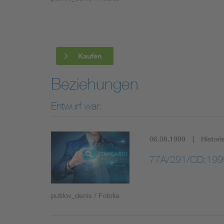
Industry
Living
Kaufen
Mobility
Beziehungen
Smart Cities
Entwurf war:
06.08.1999
Histori
77A/291/CD:199
putilov_denis / Fotolia