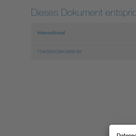
Dieses Dokument entspric
International
77A/323/CDV:2000-09