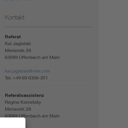
Kontakt
Referat
Kai Jagielski
Merianstr. 28
63069 Offenbach am Main
kai.jagielski@vde.com
Tel. +49 69 6308-351
Referatsassistenz
Regine Kornetzky
Merianstr. 28
63069 Offenbach am Main