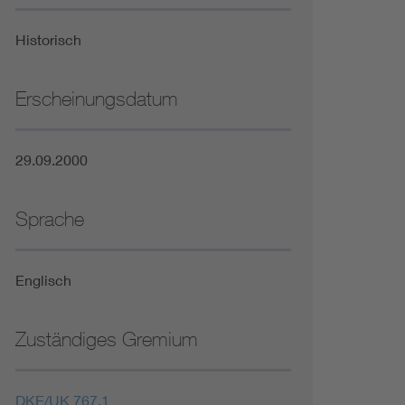
Niederspannungsrichtlinie
Historisch
Not- und Sicherheitsbeleuchtung
Erscheinungsdatum
29.09.2000
Sprache
Englisch
Zuständiges Gremium
DKE/UK 767.1