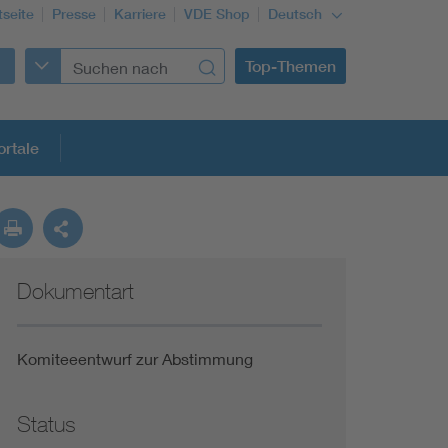
tseite
Presse
Karriere
VDE Shop
Deutsch
Top-Themen
rtale
rmung
Dokumentart
Funktionale Sicherheit schützt den Menschen
Gleichstromanwendungen im Wachstum
Komiteeentwurf zur Abstimmung
Installation und Betrieb von Mini-PV-Anlagen
Status