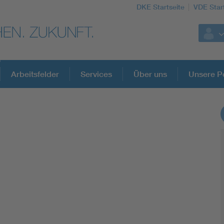
DKE Startseite
VDE Star
Arbeitsfelder
Services
Über uns
Unsere Po
DKE Fachinformationen im Kontext der No
Blitzschutz: DIN EN 62305 in der Übersicht
Circular Economy für mehr Ressourceneffizienz
Cybersecurity in der Industrieautomatisierung