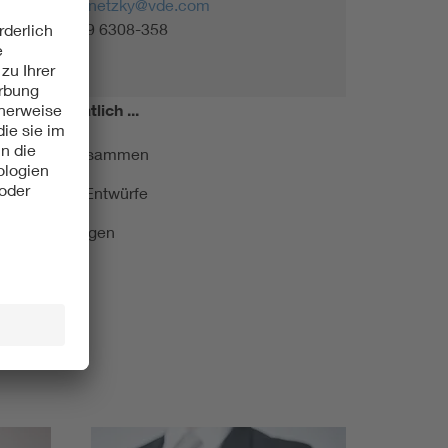
regine.kornetzky@vde.com
Tel. +49 69 6308-358
miert!
Monatlich ...
ormung kurz zusammen
kationen und Entwürfe
e Veranstaltungen