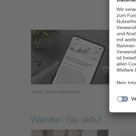
sdx15 / stock.adobe.com
Werden Sie aktiv!