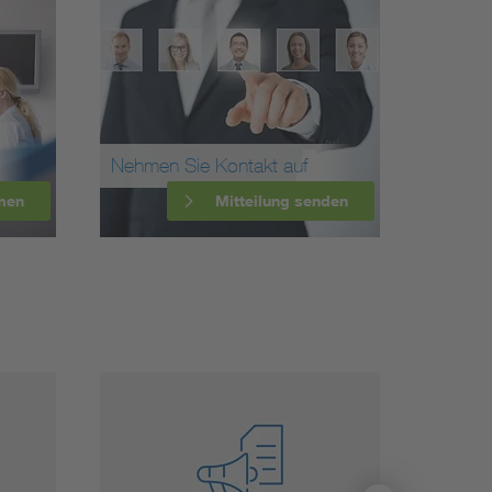
Nehmen Sie Kontakt auf
men
Mitteilung senden