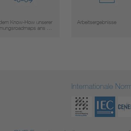
 dem Know-How unserer
Arbeitsergebnisse
mungsroadmaps ans …
Internationale No