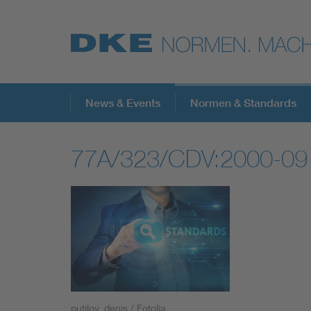
Top-Themen
News & Events
Normen & Standards
77A/323/CDV:2000-09
VDE Fokusthemen
Digital Security
Energy
Health
putilov_denis / Fotolia