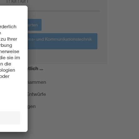
Themen
Haus + Garten
Informations- und Kommunikationstechnik
IKT
miert!
Monatlich ...
ormung kurz zusammen
kationen und Entwürfe
e Veranstaltungen