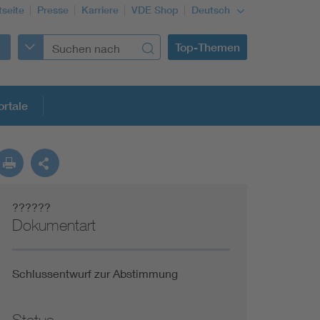
tseite
Presse
Karriere
VDE Shop
Deutsch
Top-Themen
rtale
rmung
??????
Funktionale Sicherheit schützt den Menschen
Dokumentart
Gleichstromanwendungen im Wachstum
Schlussentwurf zur Abstimmung
Installation und Betrieb von Mini-PV-Anlagen