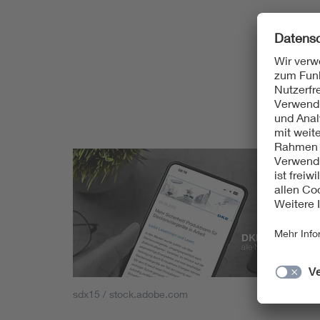
sdx15 / stock.adobe.com