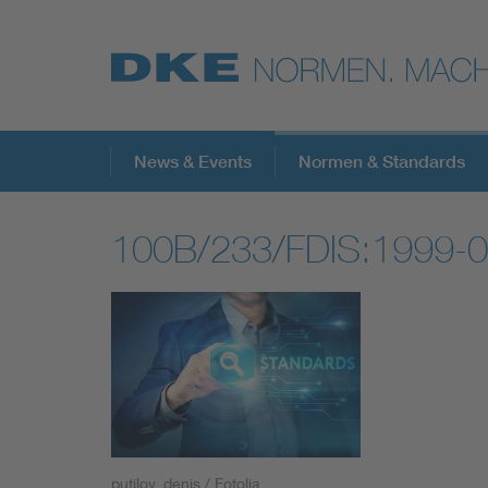
Top-Themen
News & Events
Normen & Standards
100B/233/FDIS:1999-
VDE Fokusthemen
Digital Security
Energy
Health
putilov_denis / Fotolia