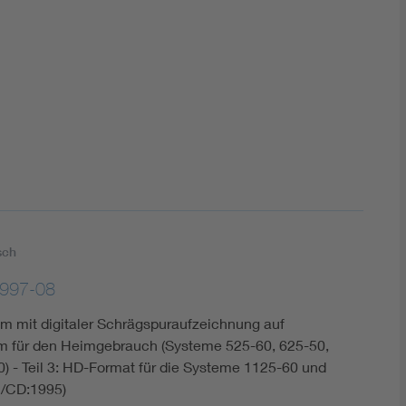
DIN VDE 0100 für sichere Elektroinstallationen
Elektrofachkraft (EFK)
sch
997-08
m mit digitaler Schrägspuraufzeichnung auf
 für den Heimgebrauch (Systeme 525-60, 625-50,
) - Teil 3: HD-Format für die Systeme 1125-60 und
1/CD:1995)