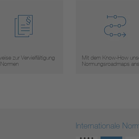
eise zur Vervielfältigung
Mit dem Know-How unse
 Normen
Normungsroadmaps an
Internationale No