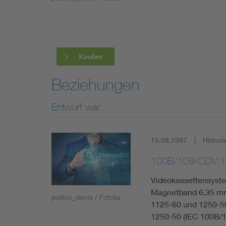
Industry
Living
Kaufen
Mobility
Beziehungen
Smart Cities
Entwurf war:
15.08.1997
Histori
100B/109/CDV:1
Videokassettensyste
Magnetband 6,35 mm
putilov_denis / Fotolia
1125-60 und 1250-50
1250-50 (IEC 100B/