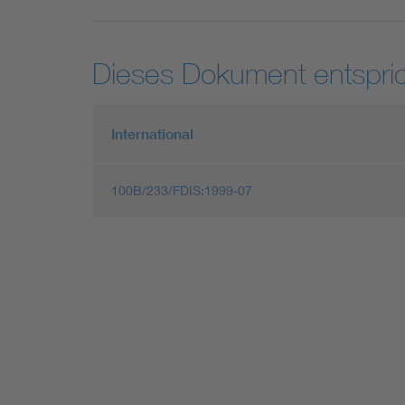
Dieses Dokument entspric
International
100B/233/FDIS:1999-07