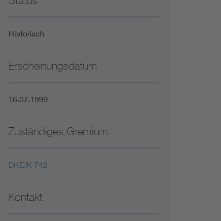
Status
Niederspannungsrichtlinie
Historisch
Not- und Sicherheitsbeleuchtung
Erscheinungsdatum
16.07.1999
Zuständiges Gremium
DKE/K 742
Kontakt