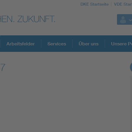
DKE Startseite
VDE Star
Arbeitsfelder
Services
Über uns
Unsere Po
07
DKE Fachinformationen im Kontext der No
Blitzschutz: DIN EN 62305 in der Übersicht
Circular Economy für mehr Ressourceneffizienz
Cybersecurity in der Industrieautomatisierung