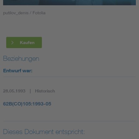
putilov_denis / Fotolia
Smart Cities
DKE Fachinformationen im Kontext der Normung
Kaufen
Blitzschutz: DIN EN 62305 in der Übersicht
Funk
Beziehungen
Circular Economy für mehr Ressourceneffizienz
Gle
Entwurf war:
Cybersecurity in der Industrieautomatisierung
Inst
28.05.1993
Historisch
DIN VDE 0100 für sichere Elektroinstallationen
Nied
62B(CO)105:1993-05
Elektrofachkraft (EFK)
Not-
Dieses Dokument entspricht: