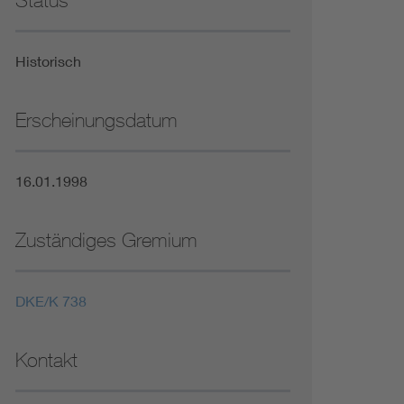
Status
Niederspannungsrichtlinie
Historisch
Not- und Sicherheitsbeleuchtung
Erscheinungsdatum
16.01.1998
Zuständiges Gremium
DKE/K 738
Kontakt