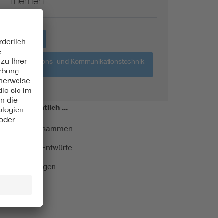
Themen
Mobilität
Informations- und Kommunikationstechnik
IKT
miert!
Monatlich ...
ormung kurz zusammen
kationen und Entwürfe
e Veranstaltungen