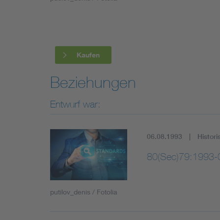
Industry
Living
Kaufen
Mobility
Beziehungen
Smart Cities
Entwurf war:
06.08.1993
Histori
80(Sec)79:1993-
putilov_denis / Fotolia