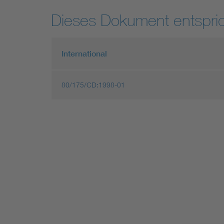
Dieses Dokument entspric
International
80/175/CD:1998-01