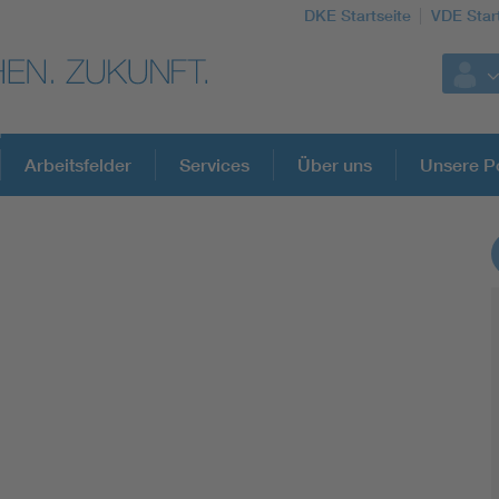
DKE Startseite
VDE Star
Arbeitsfelder
Services
Über uns
Unsere Po
DKE Fachinformationen im Kontext der No
Blitzschutz: DIN EN 62305 in der Übersicht
Circular Economy für mehr Ressourceneffizienz
Cybersecurity in der Industrieautomatisierung