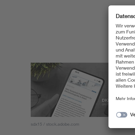
sdx15 / stock.adobe.com