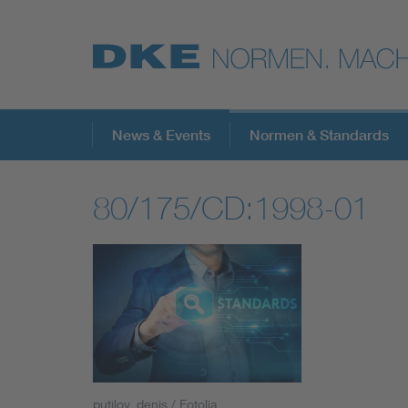
Top-Themen
News & Events
Normen & Standards
80/175/CD:1998-01
VDE Fokusthemen
Digital Security
Energy
Health
putilov_denis / Fotolia