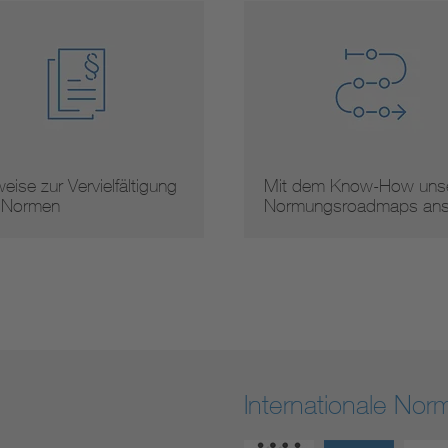
 dem Know-How unserer
Arbeitsergebnisse
mungsroadmaps ans …
Internationale No