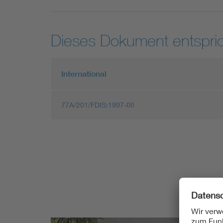
Dieses Dokument entspric
International
77A/201/FDIS:1997-08