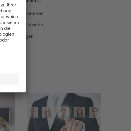
miert!
Monatlich ...
ormung kurz zusammen
kationen und Entwürfe
e Veranstaltungen