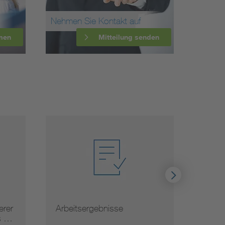
Nehmen Sie Kontakt auf
men
Mitteilung senden
rer
Arbeitsergebnisse
Norm
s …