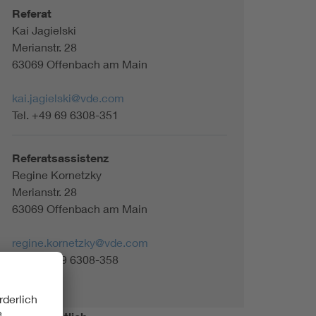
Referat
Kai Jagielski
Merianstr. 28
63069 Offenbach am Main
kai.jagielski@vde.com
Tel. +49 69 6308-351
Referatsassistenz
Regine Kornetzky
Merianstr. 28
63069 Offenbach am Main
regine.kornetzky@vde.com
Tel. +49 69 6308-358