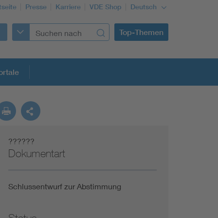
tseite
Presse
Karriere
VDE Shop
Deutsch
Top-Themen
rtale
rmung
??????
Funktionale Sicherheit schützt den Menschen
Dokumentart
Gleichstromanwendungen im Wachstum
Schlussentwurf zur Abstimmung
Installation und Betrieb von Mini-PV-Anlagen