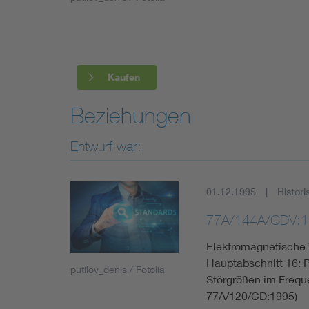
Industry
Living
Kaufen
Mobility
Beziehungen
Smart Cities
Entwurf war:
01.12.1995
Histori
77A/144A/CDV:1
Elektromagnetische V
Hauptabschnitt 16: P
putilov_denis / Fotolia
Störgrößen im Frequ
77A/120/CD:1995)