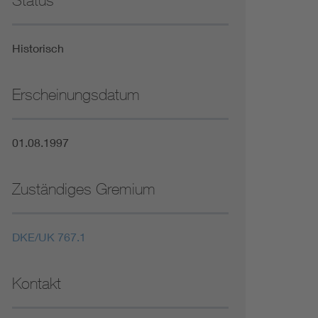
Status
Niederspannungsrichtlinie
Historisch
Not- und Sicherheitsbeleuchtung
Erscheinungsdatum
01.08.1997
Zuständiges Gremium
DKE/UK 767.1
Kontakt