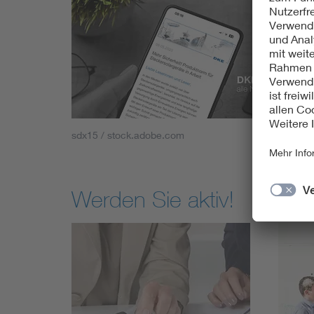
sdx15 / stock.adobe.com
Werden Sie aktiv!