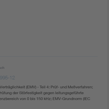
DIN VDE 0100 für sichere Elektroinstallationen
Elektrofachkraft (EFK)
sch
995-12
erträglichkeit (EMV) - Teil 4: Prüf- und Meßverfahren;
rüfung der Störfestigkeit gegen leitungsgeführte
enzbereich von 0 bis 150 kHz; EMV-Grundnorm (IEC