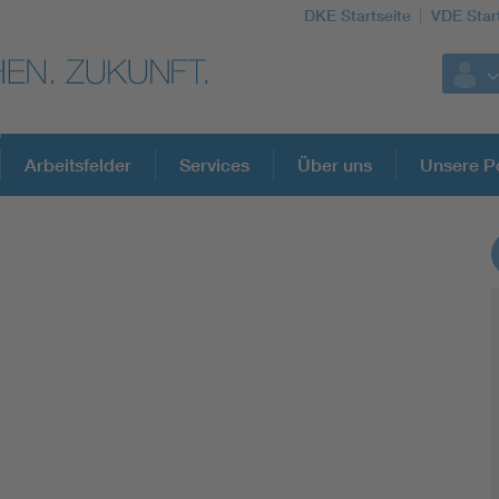
DKE Startseite
VDE Star
Arbeitsfelder
Services
Über uns
Unsere Po
DKE Fachinformationen im Kontext der No
Blitzschutz: DIN EN 62305 in der Übersicht
Circular Economy für mehr Ressourceneffizienz
Cybersecurity in der Industrieautomatisierung