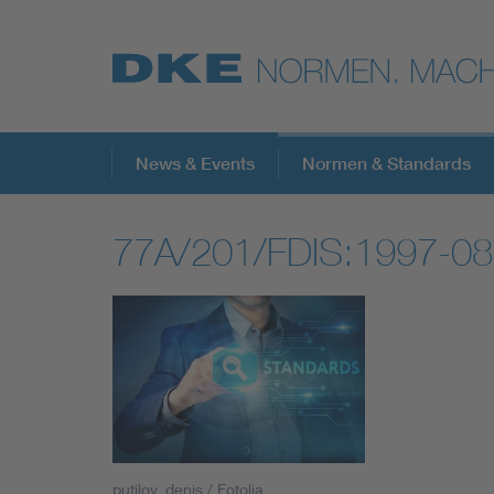
Top-Themen
News & Events
Normen & Standards
77A/201/FDIS:1997-08
VDE Fokusthemen
Digital Security
Energy
Health
putilov_denis / Fotolia