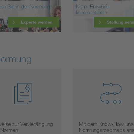
ten Sie in der Normung
Norm-Entwürfe
kommentieren
Experte werden
Stellung neh
Normung
eise zur Vervielfältigung
Mit dem Know-How unse
 Normen
Normungsroadmaps an