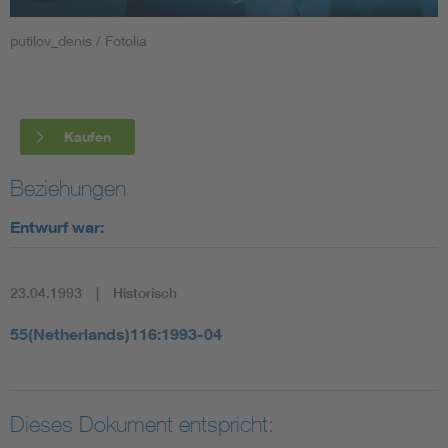
putilov_denis / Fotolia
Smart Cities
DKE Fachinformationen im Kontext der Normung
Kaufen
Blitzschutz: DIN EN 62305 in der Übersicht
Funk
Beziehungen
Circular Economy für mehr Ressourceneffizienz
Gle
Entwurf war:
Cybersecurity in der Industrieautomatisierung
Inst
23.04.1993
Historisch
DIN VDE 0100 für sichere Elektroinstallationen
Nied
55(Netherlands)116:1993-04
Elektrofachkraft (EFK)
Not-
Dieses Dokument entspricht: