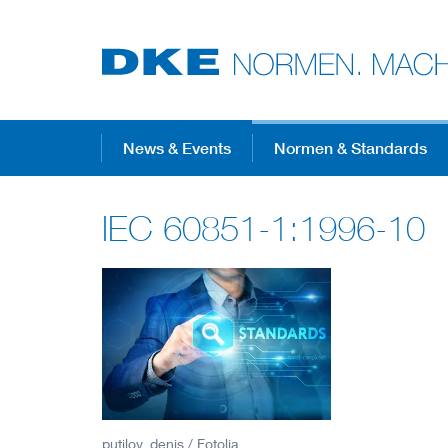
Top-Themen
News & Events
Normen & Standards
IEC 60851-1:1996-10
VDE Fokusthemen
Digital Security
Energy
Health
putilov_denis / Fotolia