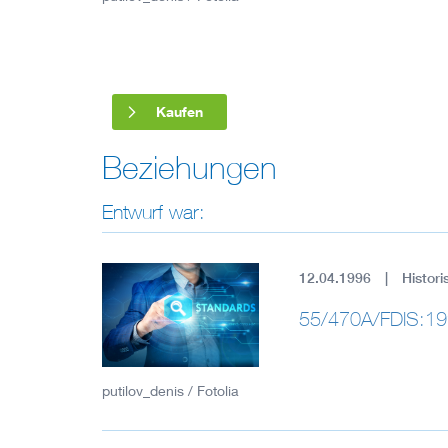
Industry
Living
Kaufen
Mobility
Beziehungen
Smart Cities
Entwurf war:
12.04.1996
Histori
55/470A/FDIS:19
putilov_denis / Fotolia