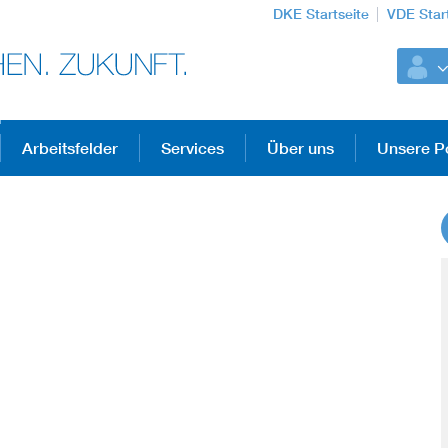
DKE Startseite
VDE Star
Arbeitsfelder
Services
Über uns
Unsere Po
DKE Fachinformationen im Kontext der No
Blitzschutz: DIN EN 62305 in der Übersicht
Circular Economy für mehr Ressourceneffizienz
Cybersecurity in der Industrieautomatisierung