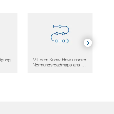
gung
Mit dem Know-How unserer
Arbei
Normungsroadmaps ans …