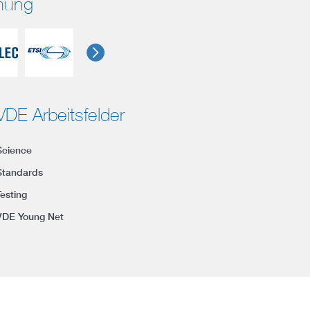
rmung
VDE Arbeitsfelder
Science
Standards
Testing
VDE Young Net