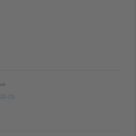
DIN VDE 0100 für sichere Elektroinstallationen
Elektrofachkraft (EFK)
sch
99-03