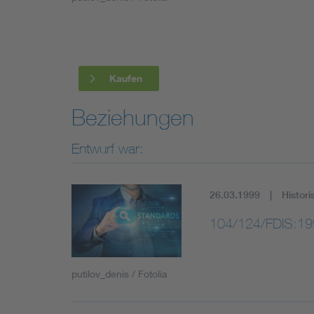
Industry
Living
Kaufen
Mobility
Beziehungen
Smart Cities
Entwurf war:
26.03.1999
Histori
104/124/FDIS:19
putilov_denis / Fotolia