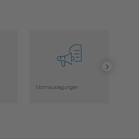
Normauslegungen
Hinwe
von 