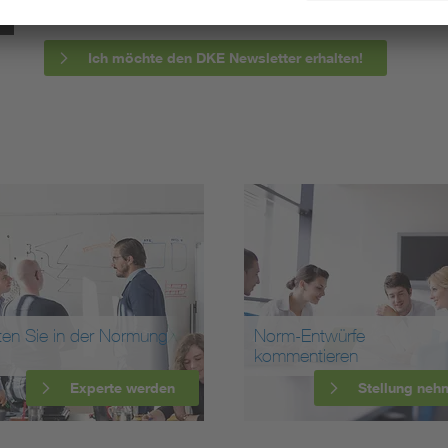
Ich möchte den DKE Newsletter erhalten!
ten Sie in der Normung
Norm-Entwürfe
kommentieren
Experte werden
Stellung neh