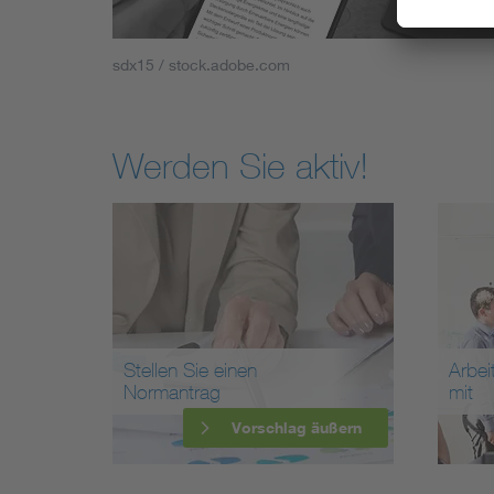
sdx15 / stock.adobe.com
Werden Sie aktiv!
Stellen Sie einen
Arbei
Normantrag
mit
Vorschlag äußern