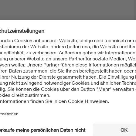
Mit unserem DKE Newsletter sind Sie immer top infor
fassen wir die wichtigsten Entwicklungen in der N
berichten wir über aktuelle Arbeitsergebnisse, Publi
informieren wir Sie bereits frühzeitig über zukünftig