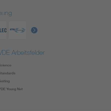
rmung
VDE Arbeitsfelder
Science
Standards
Testing
VDE Young Net