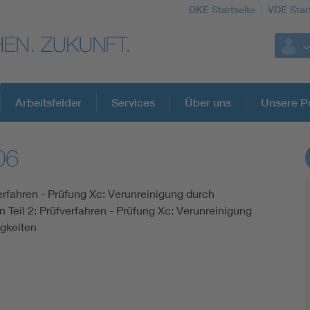
DKE Startseite
VDE Star
Arbeitsfelder
Services
Über uns
Unsere Po
06
DKE Fachinformationen im Kontext der No
verfahren - Prüfung Xc: Verunreinigung durch
Blitzschutz: DIN EN 62305 in der Übersicht
n Teil 2: Prüfverfahren - Prüfung Xc: Verunreinigung
igkeiten
Circular Economy für mehr Ressourceneffizienz
Cybersecurity in der Industrieautomatisierung