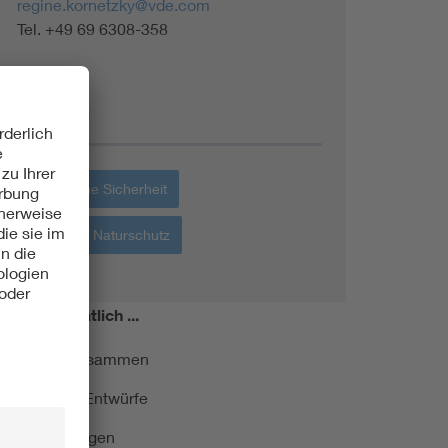
regine.kornetzky@vde.com
Tel. +49 69 6308-358
Themen
Elektrische Sicherheit
Umwelt + Naturschutz
miert!
Monatlich ...
ormung kurz zusammen
kationen und Entwürfe
e Veranstaltungen