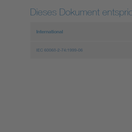
Dieses Dokument entspric
International
IEC 60068-2-74:1999-06