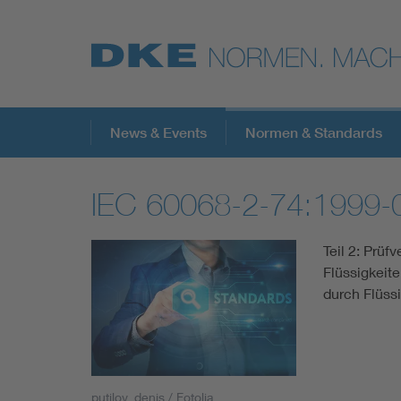
Top-Themen
News & Events
Normen & Standards
IEC 60068-2-74:1999-
VDE Fokusthemen
Teil 2: Prüf
Digital Security
Flüssigkeite
durch Flüss
Energy
Health
putilov_denis / Fotolia