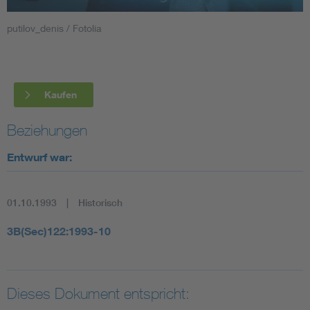
putilov_denis / Fotolia
Smart Cities
DKE Fachinformationen im Kontext der Normung
Kaufen
Blitzschutz: DIN EN 62305 in der Übersicht
Funk
Beziehungen
Circular Economy für mehr Ressourceneffizienz
Gle
Entwurf war:
Cybersecurity in der Industrieautomatisierung
Inst
01.10.1993
Historisch
DIN VDE 0100 für sichere Elektroinstallationen
Nied
3B(Sec)122:1993-10
Elektrofachkraft (EFK)
Not-
Dieses Dokument entspricht: