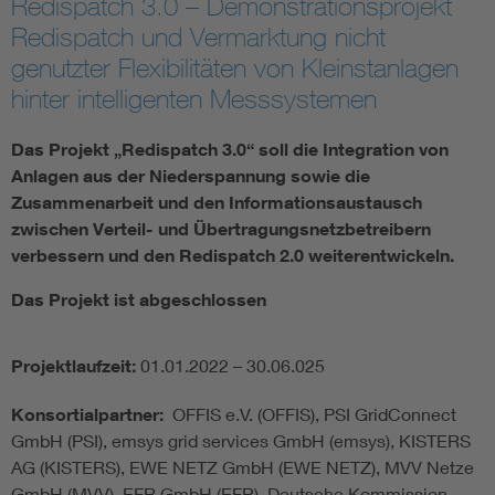
Redispatch 3.0 – Demonstrationsprojekt
Redispatch und Vermarktung nicht
Smart Cities
genutzter Flexibilitäten von Kleinstanlagen
hinter intelligenten Messsystemen
DKE Fachinformationen im Kontext der Normung
Das Projekt „Redispatch 3.0“ soll die Integration von
Blitzschutz: DIN EN 62305 in der Übersicht
Funk
Anlagen aus der Niederspannung sowie die
Zusammenarbeit und den Informationsaustausch
Circular Economy für mehr Ressourceneffizienz
Gle
zwischen Verteil- und Übertragungsnetzbetreibern
verbessern und den Redispatch 2.0 weiterentwickeln.
Cybersecurity in der Industrieautomatisierung
Inst
Das Projekt ist abgeschlossen
DIN VDE 0100 für sichere Elektroinstallationen
Nied
Projektlaufzeit:
01.01.2022 – 30.06.025
Konsortialpartner:
OFFIS e.V. (OFFIS), PSI GridConnect
Elektrofachkraft (EFK)
Not-
GmbH (PSI), emsys grid services GmbH (emsys), KISTERS
AG (KISTERS), EWE NETZ GmbH (EWE NETZ), MVV Netze
GmbH (MVV), EFR GmbH (EFR), Deutsche Kommission