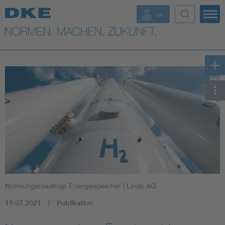
Top-Themen
VDE Fokusthemen
Digital Security
Energy
Health
Industry
Normungsroadmap Energiespeicher
| Linde AG
Living
19.07.2021
Publikation
Mobility