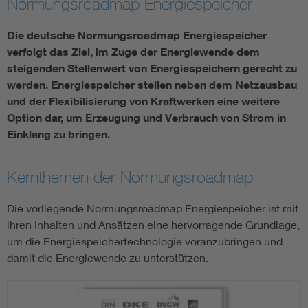
Normungsroadmap Energiespeicher
Die deutsche Normungsroadmap Energiespeicher
Smart Cities
verfolgt das Ziel, im Zuge der Energiewende dem
DKE Fachinformationen im Kontext der Normung
steigenden Stellenwert von Energiespeichern gerecht zu
werden. Energiespeicher stellen neben dem Netzausbau
und der Flexibilisierung von Kraftwerken eine weitere
Blitzschutz: DIN EN 62305 in der Übersicht
Funk
Option dar, um Erzeugung und Verbrauch von Strom in
Einklang zu bringen.
Circular Economy für mehr Ressourceneffizienz
Gle
Kernthemen der Normungsroadmap
Cybersecurity in der Industrieautomatisierung
Inst
Die vorliegende Normungsroadmap Energiespeicher ist mit
DIN VDE 0100 für sichere Elektroinstallationen
Nied
ihren Inhalten und Ansätzen eine hervorragende Grundlage,
um die Energiespeichertechnologie voranzubringen und
damit die Energiewende zu unterstützen.
Elektrofachkraft (EFK)
Not-