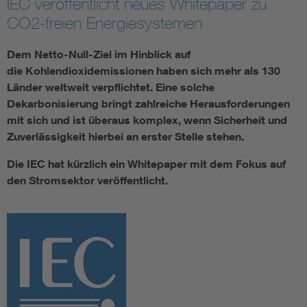
IEC veröffentlicht neues Whitepaper zu
CO2-freien Energiesystemen
Smart Cities
Dem Netto-Null-Ziel im Hinblick auf
DKE Fachinformationen im Kontext der Normung
die Kohlendioxidemissionen haben sich mehr als 130
Länder weltweit verpflichtet. Eine solche
Blitzschutz: DIN EN 62305 in der Übersicht
Funk
Dekarbonisierung bringt zahlreiche Herausforderungen
mit sich und ist überaus komplex, wenn Sicherheit und
Zuverlässigkeit hierbei an erster Stelle stehen.
Circular Economy für mehr Ressourceneffizienz
Gle
Die IEC hat kürzlich ein Whitepaper mit dem Fokus auf
Cybersecurity in der Industrieautomatisierung
Inst
den Stromsektor veröffentlicht.
DIN VDE 0100 für sichere Elektroinstallationen
Nied
Elektrofachkraft (EFK)
Not-