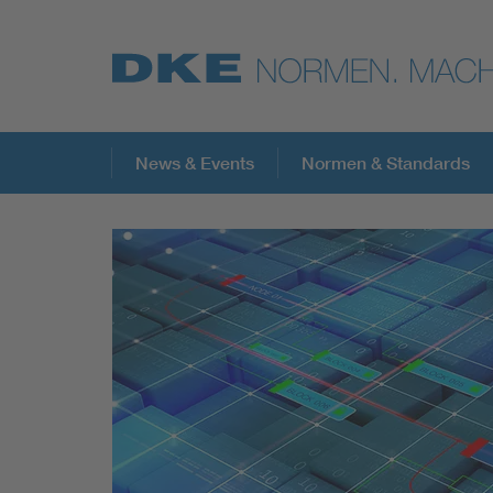
Top-Themen
News & Events
Normen & Standards
VDE Fokusthemen
Digital Security
Energy
Health