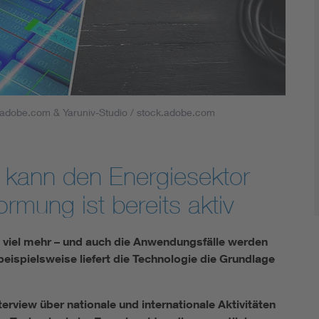
DIN VDE 0100 für sichere Elektroinstallationen
Elektrofachkraft (EFK)
k.adobe.com & Yaruniv-Studio / stock.adobe.com
 kann den Energiesektor
ormung ist bereits aktiv
st viel mehr – und auch die Anwendungsfälle werden
eispielsweise liefert die Technologie die Grundlage
erview über nationale und internationale Aktivitäten