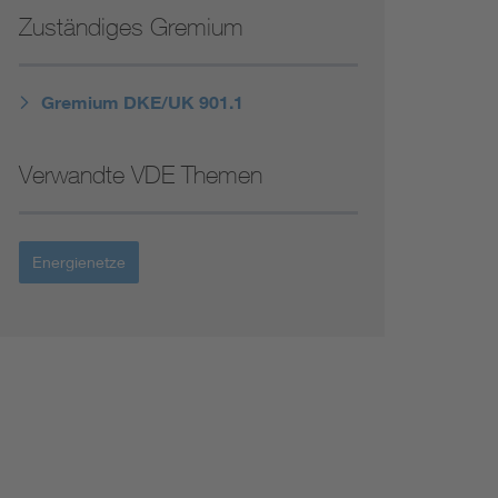
Niederspannungsrichtlinie
Zuständiges Gremium
Not- und Sicherheitsbeleuchtung
Gremium DKE/UK 901.1
Verwandte VDE Themen
Energienetze