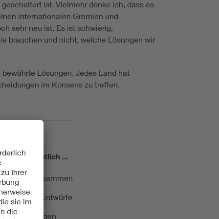
escheitert ist. Vielmehr denke ich, dass es
meinen internationalen Gremien und
h sehr neu ist. Es ist schwierig,
gie brauchen und nicht, welche Lösungen wir
its bewährte Lösungen. Jedes Land hat
scheidungen im Konsens zu treffen.
miert!
Monatlich ...
ormung kurz zusammen
kationen und Entwürfe
e Veranstaltungen