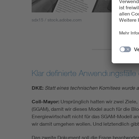
sdx15 / stock.adobe.com
Klar definierte Anwendungsfäll
DKE:
Statt eines technischen Komitees wurde a
Coll-Mayor:
Ursprünglich hatten wir zwei Ziele
(SGAM), damit wir dieses Model auch für die Bl
Energiewirtschaft nicht für das SGAM-Modell an
wir damit umgehen wollen. Und letztendlich gib
Das zweite Dokument soll die Frage beantworten