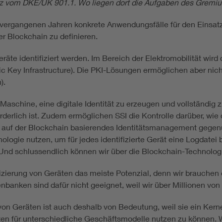
itz vom DKE/UK 901.1. Wo liegen dort die Aufgaben des Gremi
ergangenen Jahren konkrete Anwendungsfälle für den Einsatz 
er Blockchain zu definieren.
äte identifiziert werden. Im Bereich der Elektromobilität wird
ublic Key Infrastructure). Die PKI-Lösungen ermöglichen aber ni
).
Maschine, eine digitale Identität zu erzeugen und vollständig zu
forderlich ist. Zudem ermöglichen SSI die Kontrolle darüber, wi
in auf der Blockchain basierendes Identitätsmanagement gege
ogie nutzen, um für jedes identifizierte Gerät eine Logdatei b
. Und schlussendlich können wir über die Blockchain-Technolo
fizierung von Geräten das meiste Potenzial, denn wir brauchen
tenbanken sind dafür nicht geeignet, weil wir über Millionen v
von Geräten ist auch deshalb von Bedeutung, weil sie ein Kerne
ten für unterschiedliche Geschäftsmodelle nutzen zu können. W