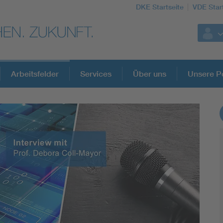
DKE Startseite
VDE Star
Arbeitsfelder
Services
Über uns
Unsere Po
DKE Fachinformationen im Kontext der No
Blitzschutz: DIN EN 62305 in der Übersicht
Circular Economy für mehr Ressourceneffizienz
Cybersecurity in der Industrieautomatisierung