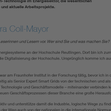
-Technologie im Energiesektor, die wesentlichen
 und aktuelle Arbeitsprojekte.
ora Coll-Mayor
 Leserinnen und Lesern vor. Wer sind Sie und was machen Sie?
 Energiesysteme an der Hochschule Reutlingen. Dort bin ich zu
die Digitalisierung der Hochschule. Ursprünglich komme ich aus
am Fraunhofer Institut in der Forschung tätig, bevor ich in d
itig als Senior Expert Smart Grids von der technischen und al
 – Technologie und Geschäftsmodelle – miteinander verbinden ko
euen Geschäftsprozessen dieser Branche eine große Herausfor
aktiv und unterstütze damit die Industrie, logische Wege zu f
h der Weg auch von der nationalen in die internationale Normung