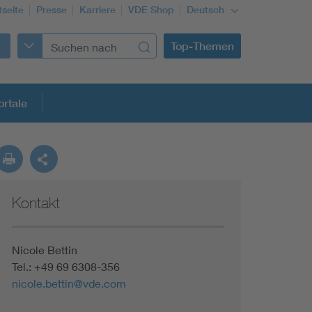
tseite
Presse
Karriere
VDE Shop
Deutsch
Top-Themen
rtale
rmung
Kontakt
Funktionale Sicherheit schützt den Menschen
Gleichstromanwendungen im Wachstum
Nicole Bettin
Tel.: +49 69 6308-356
nicole.bettin@vde.com
Installation und Betrieb von Mini-PV-Anlagen