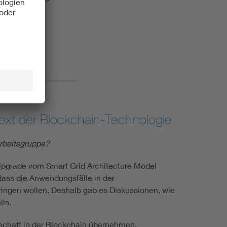
text der Blockchain-Technologie
Arbeitsgruppe?
 Upgrade vom Smart Grid Architecture Model
dass die Anwendungsfälle in der
ringen wollen. Deshalb gab es Diskussionen, wie
ls.
tschaft in der Blockchain übernehmen.