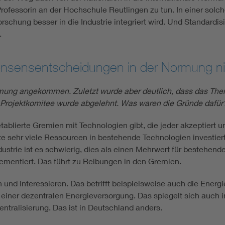
rofessorin an der Hochschule Reutlingen zu tun. In einer solc
schung besser in die Industrie integriert wird. Und Standardis
.
sensentscheidungen in der Normung nic
rmung angekommen. Zuletzt wurde aber deutlich, dass das Them
in Projektkomitee wurde abgelehnt. Was waren die Gründe dafür
tablierte Gremien mit Technologien gibt, die jeder akzeptiert u
 sehr viele Ressourcen in bestehende Technologien investier
ndustrie ist es schwierig, dies als einen Mehrwert für bestehe
mentiert. Das führt zu Reibungen in den Gremien.
nd Interessieren. Das betrifft beispielsweise auch die Energiep
ch einer dezentralen Energieversorgung. Das spiegelt sich auch i
ntralisierung. Das ist in Deutschland anders.