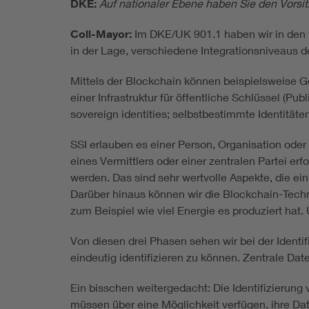
DKE:
Auf nationaler Ebene haben Sie den Vors
Coll-Mayor:
Im DKE/UK 901.1 haben wir in den v
in der Lage, verschiedene Integrationsniveaus d
Mittels der Blockchain können beispielsweise Ger
einer Infrastruktur für öffentliche Schlüssel (P
sovereign identities; selbstbestimmte Identitäten
SSI erlauben es einer Person, Organisation oder 
eines Vermittlers oder einer zentralen Partei er
werden. Das sind sehr wertvolle Aspekte, die e
Darüber hinaus können wir die Blockchain-Technol
zum Beispiel wie viel Energie es produziert hat
Von diesen drei Phasen sehen wir bei der Identi
eindeutig identifizieren zu können. Zentrale Da
Ein bisschen weitergedacht: Die Identifizierung 
müssen über eine Möglichkeit verfügen, ihre Da