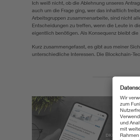
Ich weiß nicht, ob die Ablehnung unseres Antrag
auch um die Frage ging, wer das inhaltlich trei
Arbeitsgruppen zusammenarbeite, sind nicht alle 
Entscheidungen zu treffen, wenn die Leute in d
eigentlich benötigen. Als Konsequenz bleibt die
Kurz zusammengefasst, es gibt aus meiner Sicht 
unterschiedliche Interessen. Die Blockchain-Te