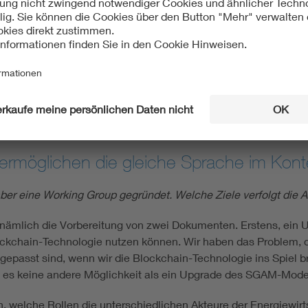
Ich möchte den DKE Newsletter erhalten!
e ermöglichen die gleiche Sprache im Kon
ber eine Working Group gegründet. Welche Ziele verfolgt die 
, nämlich die Vorbereitung von zwei Dokumenten. Erstens, ein
ockchain-Technologie nutzen können. Wir haben das Problem, 
gepasst sind, wenn wir die Blockchain-Technologie ins Spiel b
t es keine andere Möglichkeit als ein Upgrade des SGAM-Model
, welche Rollen die unterschiedlichen Akteure der Energiewir