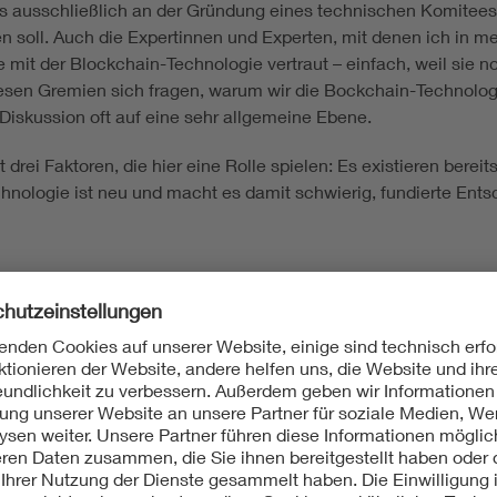
s ausschließlich an der Gründung eines technischen Komitees g
ben soll. Auch die Expertinnen und Experten, mit denen ich in 
mit der Blockchain-Technologie vertraut – einfach, weil sie noc
iesen Gremien sich fragen, warum wir die Bockchain-Technolo
 Diskussion oft auf eine sehr allgemeine Ebene.
drei Faktoren, die hier eine Rolle spielen: Es existieren bere
chnologie ist neu und macht es damit schwierig, fundierte Ent
Mit unserem DKE Newsletter sind Sie immer top infor
fassen wir die wichtigsten Entwicklungen in der N
berichten wir über aktuelle Arbeitsergebnisse, Publi
informieren wir Sie bereits frühzeitig über zukünftig