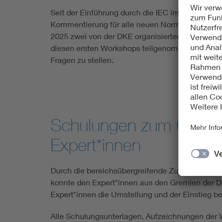
Seit der Einführung durch die IEC im Januar 202
Kommentierung für alle neuen Normprojekte. 
2025 zwei von der DKE organisierten Experten-W
diesen ersten Workshops teilgenommen, um das
Fragen zu stellen.
Schulungen zum Online
Expert*innen
Durch die bereichsübergreifende Zusammenarbei
konnte den Expert*innen aus den Gremien der
Expert*innen die Umstellung und der Einstieg be
Alle Schulungsunterlagen, Aufzeichnungen der 