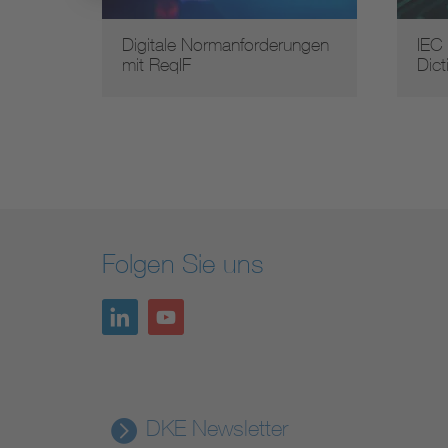
en
Digitale Normanforderungen
IEC
mit ReqIF
Dict
ahren
Folgen Sie uns
DKE Newsletter