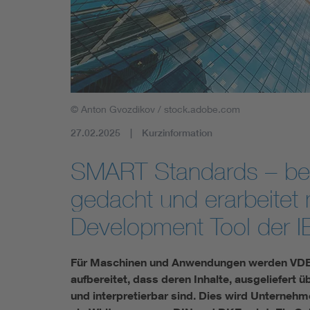
Industry
Living
Mobility
© Anton Gvozdikov / stock.adobe.com
Smart Cities
27.02.2025
Kurzinformation
SMART Standards – berei
gedacht und erarbeitet
Development Tool der 
Für Maschinen und Anwendungen werden VDE N
aufbereitet, dass deren Inhalte, ausgeliefert üb
und interpretierbar sind. Dies wird Unternehm