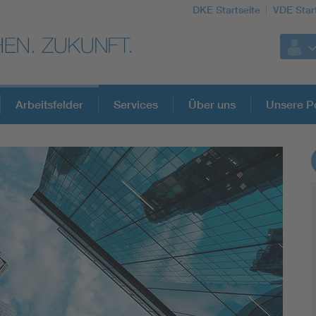
DKE Startseite
VDE Star
Arbeitsfelder
Services
Über uns
Unsere Po
DKE Fachinformationen im Kontext der No
Blitzschutz: DIN EN 62305 in der Übersicht
Circular Economy für mehr Ressourceneffizienz
Cybersecurity in der Industrieautomatisierung