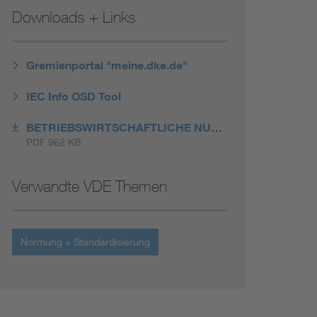
Niederspannungsrichtlinie
Downloads + Links
Not- und Sicherheitsbeleuchtung
Gremienportal "meine.dke.de"
IEC Info OSD Tool
BETRIEBSWIRTSCHAFTLICHE NUTZEN VON SMART STANDARDS
PDF 962 KB
Verwandte VDE Themen
Normung + Standardisierung