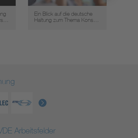
klare S
Umset
ung
Ein Blick auf die deutsche
ers…
Haltung zum Thema Kons…
rmung
VDE Arbeitsfelder