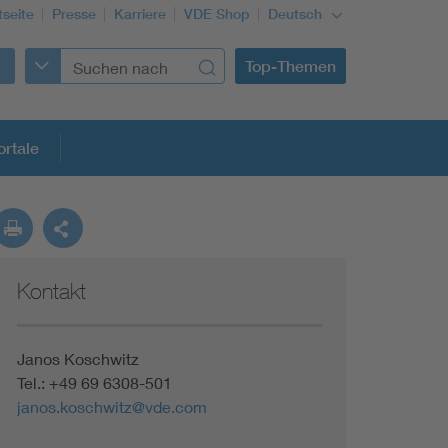
tseite
Presse
Karriere
VDE Shop
Deutsch
Top-Themen
rtale
rmung
Kontakt
Funktionale Sicherheit schützt den Menschen
Gleichstromanwendungen im Wachstum
Janos Koschwitz
Tel.: +49 69 6308-501
janos.koschwitz@vde.com
Installation und Betrieb von Mini-PV-Anlagen