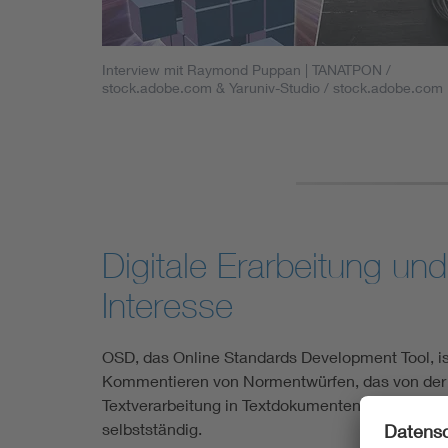
Interview mit Raymond Puppan | TANATPON /
stock.adobe.com & Yaruniv-Studio / stock.adobe.com
Digitale Erarbeitung un
Interesse
OSD, das Online Standards Development Tool, i
Kommentieren von Normentwürfen, das von der IEC
Textverarbeitung in Textdokumenten und die Kom
selbstständig.