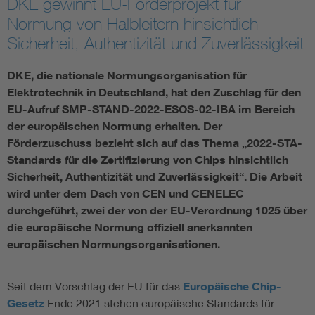
DKE gewinnt EU-Förderprojekt für
Normung von Halbleitern hinsichtlich
Smart Cities
Sicherheit, Authentizität und Zuverlässigkeit
DKE Fachinformationen im Kontext der Normung
DKE, die nationale Normungsorganisation für
Elektrotechnik in Deutschland, hat den Zuschlag für den
Blitzschutz: DIN EN 62305 in der Übersicht
Funk
EU-Aufruf SMP-STAND-2022-ESOS-02-IBA im Bereich
der europäischen Normung erhalten. Der
Förderzuschuss bezieht sich auf das Thema „2022-STA-
Circular Economy für mehr Ressourceneffizienz
Gle
Standards für die Zertifizierung von Chips hinsichtlich
Sicherheit, Authentizität und Zuverlässigkeit“. Die Arbeit
Cybersecurity in der Industrieautomatisierung
Inst
wird unter dem Dach von CEN und CENELEC
durchgeführt, zwei der von der EU-Verordnung 1025 über
DIN VDE 0100 für sichere Elektroinstallationen
Nied
die europäische Normung offiziell anerkannten
europäischen Normungsorganisationen.
Elektrofachkraft (EFK)
Not-
Seit dem Vorschlag der EU für das
Europäische Chip-
Gesetz
Ende 2021 stehen europäische Standards für