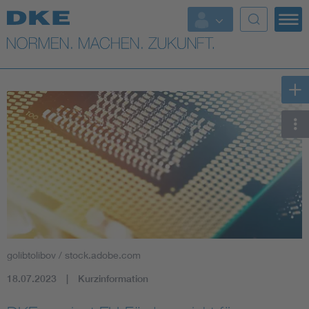
Top-Themen
VDE Fokusthemen
Digital Security
Energy
Health
Industry
golibtolibov / stock.adobe.com
Living
18.07.2023
Kurzinformation
Mobility