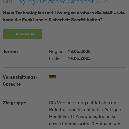
DKE Tagung Funktionale Sicherheit 2025
Neue Technologien und Lösungen erobern die Welt – wie
Smart Cities
kann die Funktionale Sicherheit Schritt halten?
DKE Fachinformationen im Kontext der Normung
Anmelden
Blitzschutz: DIN EN 62305 in der Übersicht
Funk
Termin
Beginn:
13.05.2025
Ende:
14.05.2025
Circular Economy für mehr Ressourceneffizienz
Gle
Cybersecurity in der Industrieautomatisierung
Inst
Veranstaltungs-
Sprache
DIN VDE 0100 für sichere Elektroinstallationen
Nied
Zielgruppe
Die Veranstaltung richtet sich an
Elektrofachkraft (EFK)
Not-
Betreiber von industriellen Anlagen,
Hersteller, IT-Anwender, Techniker
sowie Interessenten & Entscheider