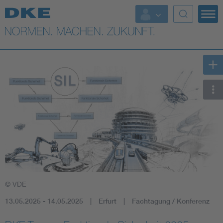
Top-Themen
VDE Fokusthemen
Digital Security
Energy
Health
Industry
© VDE
Living
13.05.2025 - 14.05.2025
Erfurt
Fachtagung / Konferenz
Mobility