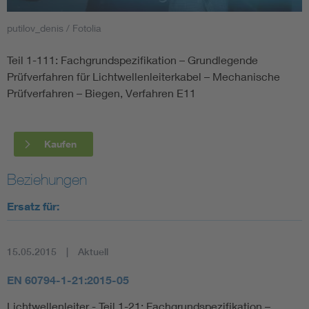
putilov_denis / Fotolia
Smart Cities
Teil 1-111: Fachgrundspezifikation – Grundlegende
DKE Fachinformationen im Kontext der Normung
Prüfverfahren für Lichtwellenleiterkabel – Mechanische
Prüfverfahren – Biegen, Verfahren E11
Blitzschutz: DIN EN 62305 in der Übersicht
Funk
Circular Economy für mehr Ressourceneffizienz
Gle
Kaufen
Beziehungen
Cybersecurity in der Industrieautomatisierung
Inst
Ersatz für:
DIN VDE 0100 für sichere Elektroinstallationen
Nied
15.05.2015
Aktuell
Elektrofachkraft (EFK)
Not-
EN 60794-1-21:2015-05
Lichtwellenleiter - Teil 1-21: Fachgrundspezifikation –