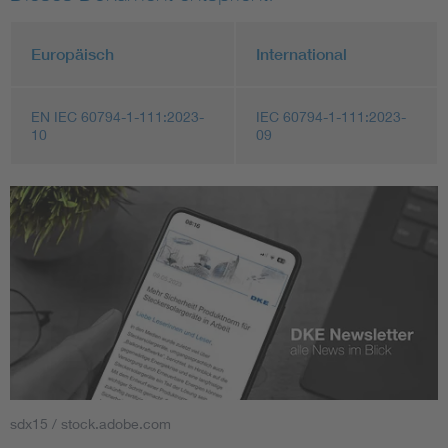
Europäisch
International
EN IEC 60794-1-111:2023-
IEC 60794-1-111:2023-
10
09
sdx15 / stock.adobe.com