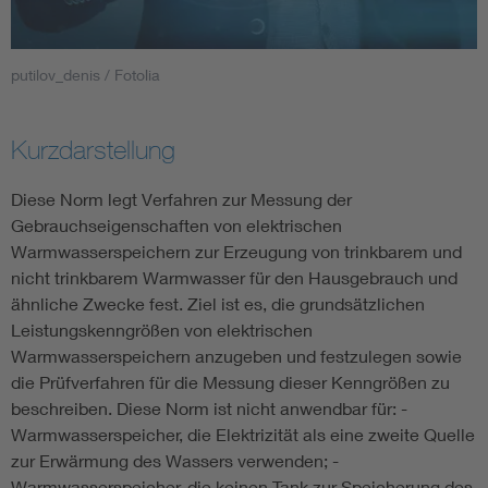
Smart Cities
putilov_denis / Fotolia
DKE Fachinformationen im Kontext der Normung
Kurzdarstellung
Blitzschutz: DIN EN 62305 in der Übersicht
Funk
Diese Norm legt Verfahren zur Messung der
Circular Economy für mehr Ressourceneffizienz
Gle
Gebrauchseigenschaften von elektrischen
Warmwasserspeichern zur Erzeugung von trinkbarem und
nicht trinkbarem Warmwasser für den Hausgebrauch und
Cybersecurity in der Industrieautomatisierung
Inst
ähnliche Zwecke fest. Ziel ist es, die grundsätzlichen
Leistungskenngrößen von elektrischen
DIN VDE 0100 für sichere Elektroinstallationen
Nied
Warmwasserspeichern anzugeben und festzulegen sowie
die Prüfverfahren für die Messung dieser Kenngrößen zu
beschreiben. Diese Norm ist nicht anwendbar für: -
Elektrofachkraft (EFK)
Not-
Warmwasserspeicher, die Elektrizität als eine zweite Quelle
zur Erwärmung des Wassers verwenden; -
Warmwasserspeicher, die keinen Tank zur Speicherung des