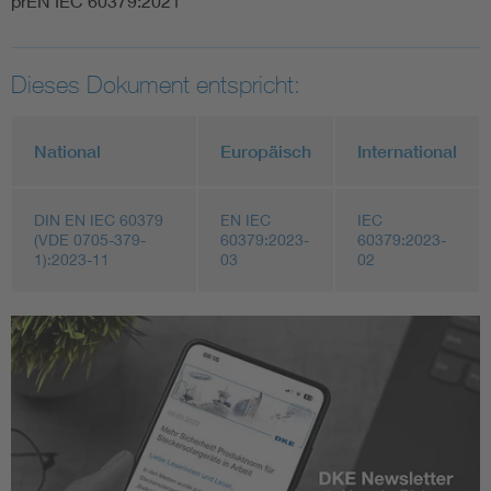
prEN IEC 60379:2021
Dieses Dokument entspricht:
National
Europäisch
International
DIN EN IEC 60379
EN IEC
IEC
(VDE 0705-379-
60379:2023-
60379:2023-
1):2023-11
03
02