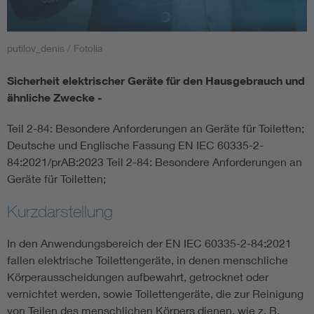
Smart Cities
putilov_denis / Fotolia
DKE Fachinformationen im Kontext der Normung
Sicherheit elektrischer Geräte für den Hausgebrauch und
ähnliche Zwecke -
Blitzschutz: DIN EN 62305 in der Übersicht
Funk
Teil 2-84: Besondere Anforderungen an Geräte für Toiletten;
Circular Economy für mehr Ressourceneffizienz
Gle
Deutsche und Englische Fassung EN IEC 60335-2-
84:2021/prAB:2023 Teil 2-84: Besondere Anforderungen an
Geräte für Toiletten;
Cybersecurity in der Industrieautomatisierung
Inst
Kurzdarstellung
DIN VDE 0100 für sichere Elektroinstallationen
Nied
In den Anwendungsbereich der EN IEC 60335-2-84:2021
fallen elektrische Toilettengeräte, in denen menschliche
Elektrofachkraft (EFK)
Not-
Körperausscheidungen aufbewahrt, getrocknet oder
vernichtet werden, sowie Toilettengeräte, die zur Reinigung
von Teilen des menschlichen Körpers dienen, wie z. B.