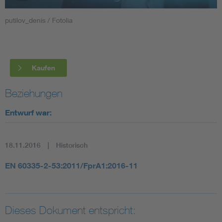
putilov_denis / Fotolia
Smart Cities
DKE Fachinformationen im Kontext der Normung
Kaufen
Blitzschutz: DIN EN 62305 in der Übersicht
Funk
Beziehungen
Circular Economy für mehr Ressourceneffizienz
Gle
Entwurf war:
Cybersecurity in der Industrieautomatisierung
Inst
18.11.2016
Historisch
DIN VDE 0100 für sichere Elektroinstallationen
Nied
EN 60335-2-53:2011/FprA1:2016-11
Elektrofachkraft (EFK)
Not-
Dieses Dokument entspricht: