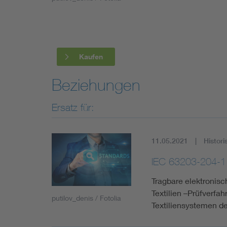
Industry
Living
Kaufen
Mobility
Beziehungen
Smart Cities
Ersatz für:
11.05.2021
Histori
IEC 63203-204-1
Tragbare elektronisc
Textilien –Prüfverfa
putilov_denis / Fotolia
Textiliensystemen de