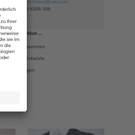
nicole.winkelmann@vde.com
Tel. +49 69 6308-326
miert!
Monatlich ...
ormung kurz zusammen
kationen und Entwürfe
e Veranstaltungen