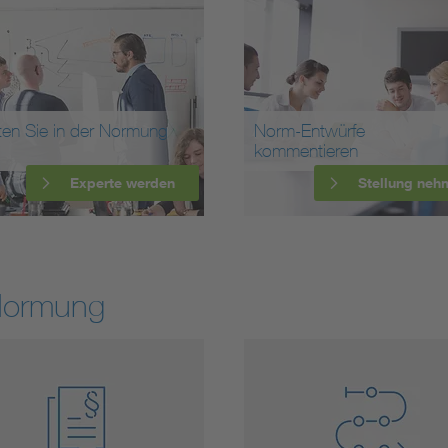
ten Sie in der Normung
Norm-Entwürfe
kommentieren
Experte werden
Stellung neh
Normung