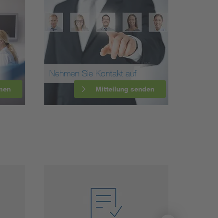
Nehmen Sie Kontakt auf
men
Mitteilung senden