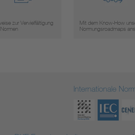
 dem Know-How unserer
Arbeitsergebnisse
mungsroadmaps ans …
Internationale No