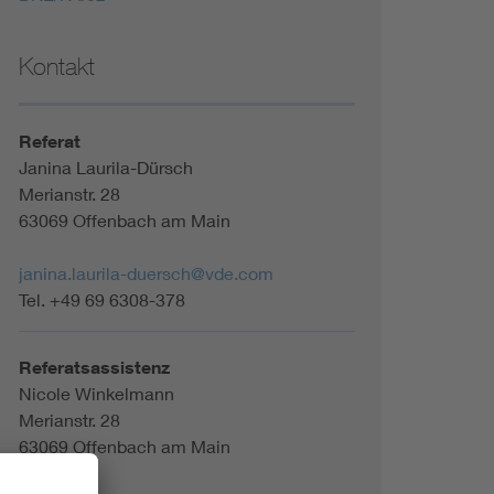
Kontakt
Referat
Janina Laurila-Dürsch
Merianstr. 28
63069 Offenbach am Main
janina.laurila-duersch@vde.com
Tel. +49 69 6308-378
Referatsassistenz
Nicole Winkelmann
Merianstr. 28
63069 Offenbach am Main