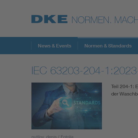
Top-Themen
News & Events
Normen & Standards
IEC 63203-204-1:2023
VDE Fokusthemen
Teil 204-1: 
Digital Security
der Waschbe
Energy
Health
putilov_denis / Fotolia