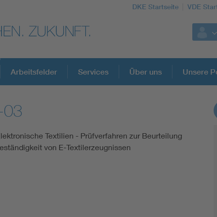
DKE Startseite
VDE Star
Arbeitsfelder
Services
Über uns
Unsere Po
-03
DKE Fachinformationen im Kontext der No
Elektronische Textilien - Prüfverfahren zur Beurteilung
Blitzschutz: DIN EN 62305 in der Übersicht
ständigkeit von E-Textilerzeugnissen
Circular Economy für mehr Ressourceneffizienz
Cybersecurity in der Industrieautomatisierung