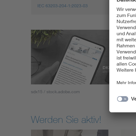
IEC 63203-204-1:2023-03
sdx15 / stock.adobe.com
Werden Sie aktiv!