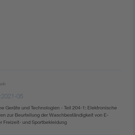
DIN VDE 0100 für sichere Elektroinstallationen
Elektrofachkraft (EFK)
sch
:2021-05
he Geräte und Technologien - Teil 204-1: Elektronische
hren zur Beurteilung der Waschbeständigkeit von E-
r Freizeit- und Sportbekleidung