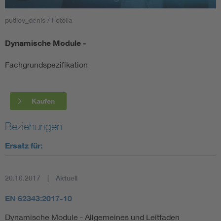
putilov_denis / Fotolia
Smart Cities
Dynamische Module -
DKE Fachinformationen im Kontext der Normung
Fachgrundspezifikation
Blitzschutz: DIN EN 62305 in der Übersicht
Funk
Circular Economy für mehr Ressourceneffizienz
Gle
Kaufen
Beziehungen
Cybersecurity in der Industrieautomatisierung
Inst
Ersatz für:
DIN VDE 0100 für sichere Elektroinstallationen
Nied
20.10.2017
Aktuell
Elektrofachkraft (EFK)
Not-
EN 62343:2017-10
Dynamische Module - Allgemeines und Leitfaden