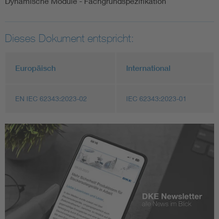
Dynamische Module - Fachgrundspezifikation
Dieses Dokument entspricht:
Europäisch
International
EN IEC 62343:2023-02
IEC 62343:2023-01