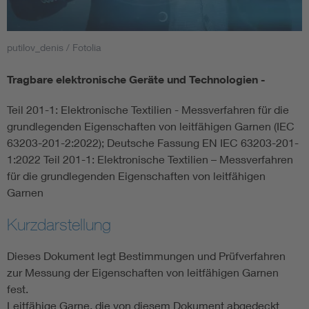
Smart Cities
putilov_denis / Fotolia
DKE Fachinformationen im Kontext der Normung
Tragbare elektronische Geräte und Technologien -
Blitzschutz: DIN EN 62305 in der Übersicht
Funk
Teil 201-1: Elektronische Textilien - Messverfahren für die
grundlegenden Eigenschaften von leitfähigen Garnen (IEC
Circular Economy für mehr Ressourceneffizienz
Gle
63203-201-2:2022); Deutsche Fassung EN IEC 63203-201-
1:2022 Teil 201-1: Elektronische Textilien – Messverfahren
für die grundlegenden Eigenschaften von leitfähigen
Cybersecurity in der Industrieautomatisierung
Inst
Garnen
DIN VDE 0100 für sichere Elektroinstallationen
Nied
Kurzdarstellung
Dieses Dokument legt Bestimmungen und Prüfverfahren
Elektrofachkraft (EFK)
Not-
zur Messung der Eigenschaften von leitfähigen Garnen
fest.
Leitfähige Garne, die von diesem Dokument abgedeckt