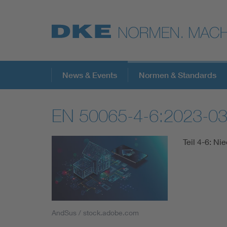
Top-Themen
News & Events
Normen & Standards
EN 50065-4-6:2023-0
VDE Fokusthemen
Teil 4-6: N
Digital Security
Energy
Health
AndSus / stock.adobe.com