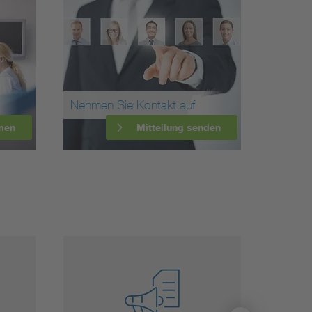
Nehmen Sie Kontakt auf
men
Mitteilung senden