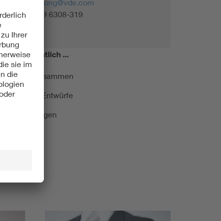
nicola.fortong@vde.com
Tel. +49 69 6308-319
miert!
Monatlich ...
ormung kurz zusammen
kationen und Entwürfe
e Veranstaltungen