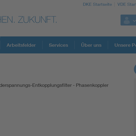
DKE Startseite
VDE Star
Arbeitsfelder
Services
Über uns
Unsere Po
3
DKE Fachinformationen im Kontext der No
iederspannungs-Entkopplungsfilter - Phasenkoppler
Blitzschutz: DIN EN 62305 in der Übersicht
Circular Economy für mehr Ressourceneffizienz
Cybersecurity in der Industrieautomatisierung