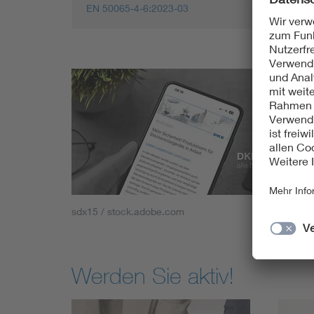
EN 50065-4-6:2023-03
sdx15 / stock.adobe.com
Werden Sie aktiv!