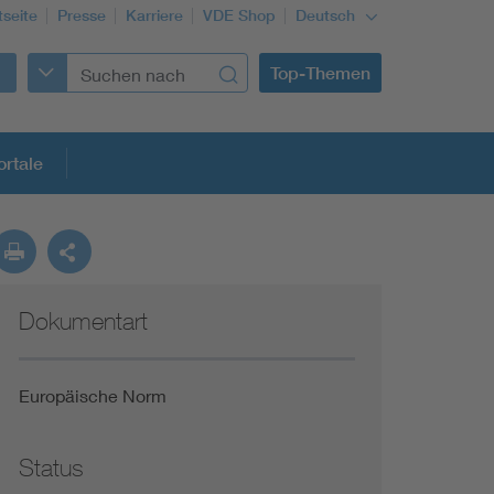
tseite
Presse
Karriere
VDE Shop
Deutsch
Top-Themen
rtale
rmung
Dokumentart
Funktionale Sicherheit schützt den Menschen
Gleichstromanwendungen im Wachstum
Europäische Norm
Installation und Betrieb von Mini-PV-Anlagen
Status