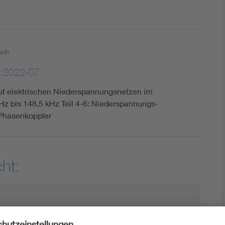
sch
:2022-07
uf elektrischen Niederspannungsnetzen im
Hz bis 148,5 kHz Teil 4-6: Niederspannungs-
 Phasenkoppler
ht: