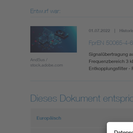
Entwurf war:
01.07.2022
Histori
FprEN 50065-4-6
Signalübertragung a
AndSus /
Frequenzbereich 3 k
stock.adobe.com
Entkopplungsfilter -
Dieses Dokument entspric
Europäisch