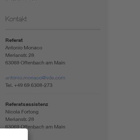
Kontakt
Referat
Antonio Monaco
Merianstr. 28
63069 Offenbach am Main
antonio.monaco@vde.com
Tel. +49 69 6308-273
Referatsassistenz
Nicola Fortong
Merianstr. 28
63069 Offenbach am Main