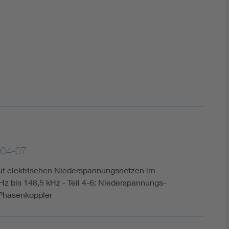
DIN VDE 0100 für sichere Elektroinstallationen
Elektrofachkraft (EFK)
004-07
uf elektrischen Niederspannungsnetzen im
z bis 148,5 kHz - Teil 4-6: Niederspannungs-
 Phasenkoppler