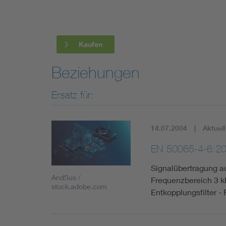
Industry
Living
Kaufen
Mobility
Beziehungen
Ersatz für:
Smart Cities
14.07.2004
Aktuell
EN 50065-4-6:2
Signalübertragung a
AndSus /
Frequenzbereich 3 kH
stock.adobe.com
Entkopplungsfilter -