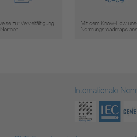
eise zur Vervielfältigung
Mit dem Know-How unse
 Normen
Normungsroadmaps an
Internationale No