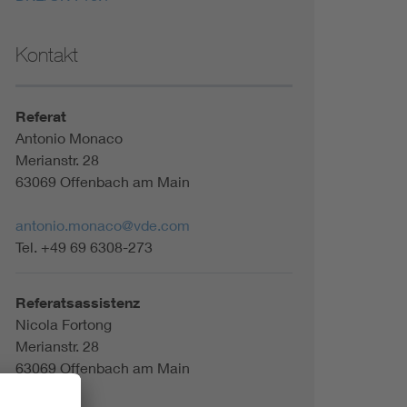
Kontakt
Referat
Antonio Monaco
Merianstr. 28
63069 Offenbach am Main
antonio.monaco@vde.com
Tel. +49 69 6308-273
Referatsassistenz
Nicola Fortong
Merianstr. 28
63069 Offenbach am Main