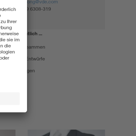
nicola.fortong@vde.com
Tel. +49 69 6308-319
miert!
Monatlich ...
ormung kurz zusammen
kationen und Entwürfe
e Veranstaltungen