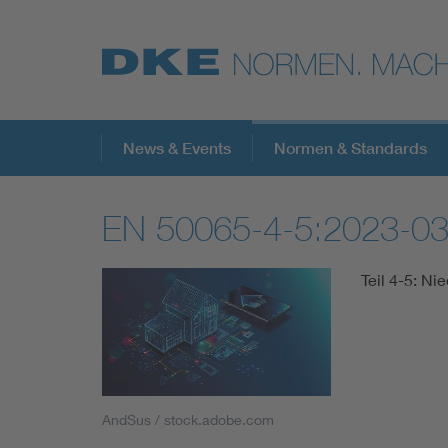
Top-Themen
News & Events
Normen & Standards
EN 50065-4-5:2023-0
VDE Fokusthemen
Teil 4-5: N
Digital Security
Energy
Health
AndSus / stock.adobe.com