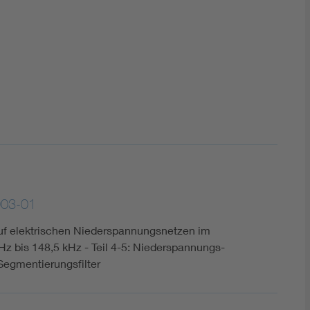
DIN VDE 0100 für sichere Elektroinstallationen
Elektrofachkraft (EFK)
003-01
uf elektrischen Niederspannungsnetzen im
z bis 148,5 kHz - Teil 4-5: Niederspannungs-
 Segmentierungsfilter