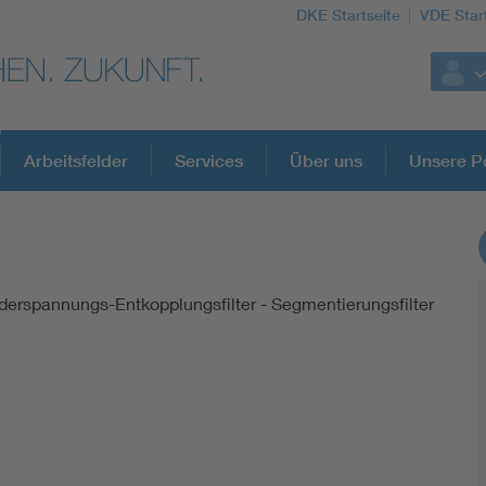
DKE Startseite
VDE Star
Arbeitsfelder
Services
Über uns
Unsere Po
3
DKE Fachinformationen im Kontext der No
iederspannungs-Entkopplungsfilter - Segmentierungsfilter
Blitzschutz: DIN EN 62305 in der Übersicht
Circular Economy für mehr Ressourceneffizienz
Cybersecurity in der Industrieautomatisierung