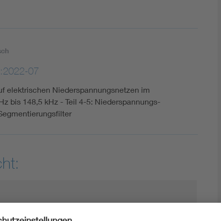
sch
:2022-07
uf elektrischen Niederspannungsnetzen im
z bis 148,5 kHz - Teil 4-5: Niederspannungs-
 Segmentierungsfilter
ht: