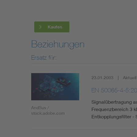
Industry
Living
Kaufen
Mobility
Beziehungen
Ersatz für:
Smart Cities
23.01.2003
Aktuell
EN 50065-4-5:2
Signalübertragung a
AndSus /
Frequenzbereich 3 kH
stock.adobe.com
Entkopplungsfilter -