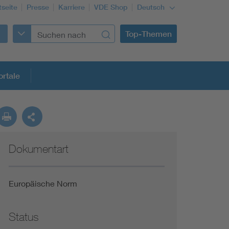
tseite
Presse
Karriere
VDE Shop
Deutsch
Top-Themen
rtale
rmung
Dokumentart
Funktionale Sicherheit schützt den Menschen
Gleichstromanwendungen im Wachstum
Europäische Norm
Installation und Betrieb von Mini-PV-Anlagen
Status