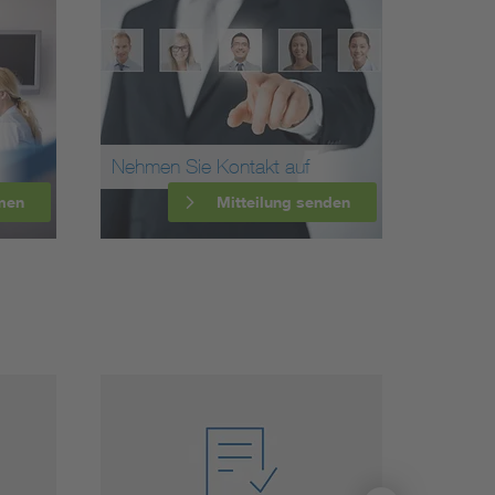
Nehmen Sie Kontakt auf
men
Mitteilung senden