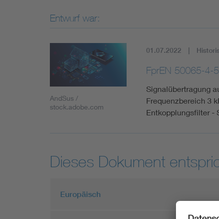
Entwurf war:
01.07.2022
Histori
FprEN 50065-4-5
Signalübertragung a
AndSus /
Frequenzbereich 3 kH
stock.adobe.com
Entkopplungsfilter -
Dieses Dokument entspric
Europäisch