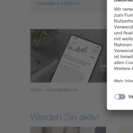
EN 50065-4-5:2023-03
sdx15 / stock.adobe.com
Werden Sie aktiv!