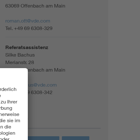
63069 Offenbach am Main
roman.ott@vde.com
Tel. +49 69 6308-329
Referatsassistenz
Silke Bachus
Merianstr. 28
63069 Offenbach am Main
silke.bachus@vde.com
Tel. +49 69 6308-342
Themen