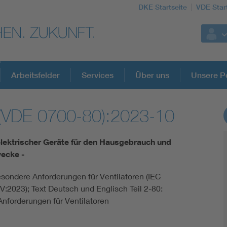
DKE Startseite
VDE Star
Arbeitsfelder
Services
Über uns
Unsere Po
(VDE 0700-80):2023-10
DKE Fachinformationen im Kontext der No
elektrischer Geräte für den Hausgebrauch und
Blitzschutz: DIN EN 62305 in der Übersicht
wecke -
esondere Anforderungen für Ventilatoren (IEC
Circular Economy für mehr Ressourceneffizienz
:2023); Text Deutsch und Englisch Teil 2-80:
nforderungen für Ventilatoren
Cybersecurity in der Industrieautomatisierung