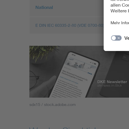
National
E DIN IEC 60335-2-80 (VDE 0700-80):2023-10
sdx15 / stock.adobe.com