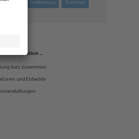
Prüfung + Zertifizierung
Sicherheit
miert!
Monatlich ...
ormung kurz zusammen
kationen und Entwürfe
e Veranstaltungen