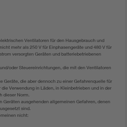
DIN VDE 0100 für sichere Elektroinstallationen
Elektrofachkraft (EFK)
lektrischen Ventilatoren für den Hausgebrauch und
cht mehr als 250 V für Einphasengeräte und 480 V für
hstrom versorgten Geräten und batteriebetriebenen
und/oder Steuereinrichtungen, die mit den Ventilatoren
 Geräte, die aber dennoch zu einer Gefahrenquelle für
 die Verwendung in Läden, in Kleinbetrieben und in der
h dieser Norm.
on Geräten ausgehenden allgemeinen Gefahren, denen
sgesetzt sind.
emeinen nicht: