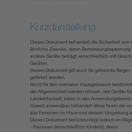
Industry
Living
Kurzdarstellung
Mobility
Dieses Dokument behandelt die Sicherheit von e
ähnliche Zwecke, deren Bemessungsspannung ni
Smart Cities
andere Geräte beträgt, einschließlich mit Gleic
Geräten.
Dieses Dokument gilt auch für getrennte Regel- 
geliefert werden.
Nicht für den normalen Hausgebrauch bestimmte
die Allgemeinheit werden können, wie Geräte für
Landwirtschaft, fallen in den Anwendungsbereic
Soweit anwendbar, behandelt diese Norm die v
alle Personen im Haus und dessen Umgebung au
Dieses Dokument berücksichtigt jedoch im Allg
- Personen (einschließlich Kindern), deren