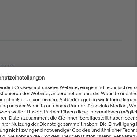
23-01
ht: