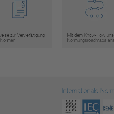
eise zur Vervielfältigung
Mit dem Know-How unse
 Normen
Normungsroadmaps an
Internationale No