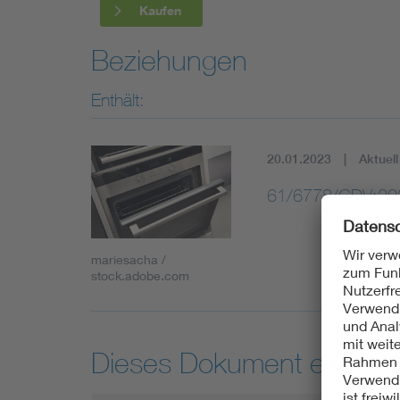
Kaufen
Beziehungen
Enthält:
20.01.2023
Aktuell
61/6778/CDV:20
mariesacha /
stock.adobe.com
Dieses Dokument entspric