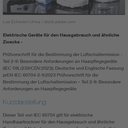
Smart Cities
Luis Echeverri Urrea / stock.adobe.com
DKE Fachinformationen im Kontext der Normung
Elektrische Geräte für den Hausgebrauch und ähnliche
Zwecke -
Blitzschutz: DIN EN 62305 in der Übersicht
Funk
Prüfvorschrift für die Bestimmung der Luftschallemission -
Circular Economy für mehr Ressourceneffizienz
Gle
Teil 2-9: Besondere Anforderungen an Haarpflegegeräte
(IEC 59L/239/CDV:2023); Deutsche und Englische Fassung
Cybersecurity in der Industrieautomatisierung
Inst
prEN IEC 60704-2-9:2023 Prüfvorschrift für die
Bestimmung der Luftschallemission – Teil 2-9: Besondere
Anforderungen an Haarpflegegeräte
DIN VDE 0100 für sichere Elektroinstallationen
Nied
Kurzdarstellung
Elektrofachkraft (EFK)
Not-
Dieser Teil von IEC 60704 gilt für elektrische
Handhaartrockner für den Hausgebrauch und ähnliche