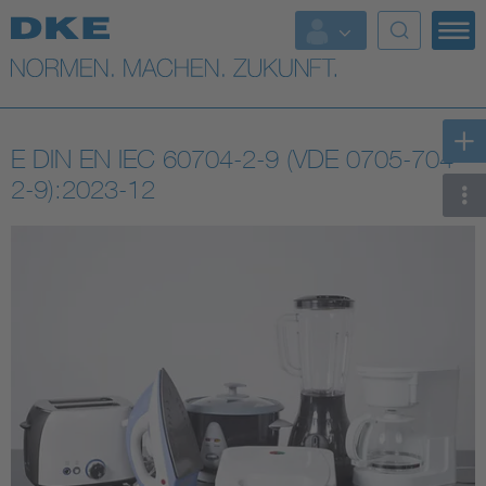
Top-Themen
VDE Fokusthemen
E DIN EN IEC 60704-2-9 (VDE 0705-704-
Digital Security
2-9):2023-12
Energy
Health
Industry
Living
Mobility