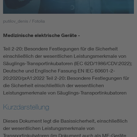
Smart Cities
putilov_denis / Fotolia
DKE Fachinformationen im Kontext der Normung
Medizinische elektrische Geräte -
Blitzschutz: DIN EN 62305 in der Übersicht
Funk
Teil 2-20: Besondere Festlegungen für die Sicherheit
einschließlich der wesentlichen Leistungsmerkmale von
Circular Economy für mehr Ressourceneffizienz
Gle
Säuglings-Transportinkubatoren (IEC 62D/1986/CDV:2022);
Deutsche und Englische Fassung EN IEC 60601-2-
20:2020/prA1:2022 Teil 2-20: Besondere Festlegungen für
Cybersecurity in der Industrieautomatisierung
Inst
die Sicherheit einschließlich der wesentlichen
Leistungsmerkmale von Säuglings-Transportinkubatoren
DIN VDE 0100 für sichere Elektroinstallationen
Nied
Kurzdarstellung
Elektrofachkraft (EFK)
Not-
Dieses Dokument legt die Basissicherheit, einschließlich
der wesentlichen Leistungsmerkmale von
Transportinkubatoren (im Dokument auch als ME-Geräte