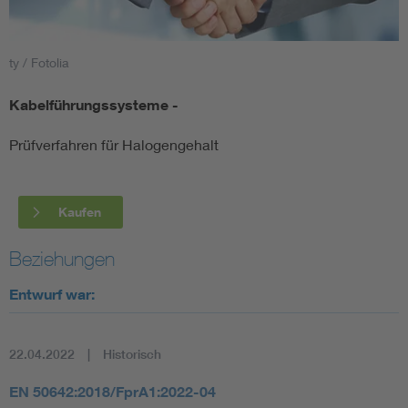
Smart Cities
ty / Fotolia
DKE Fachinformationen im Kontext der Normung
Kabelführungssysteme -
Blitzschutz: DIN EN 62305 in der Übersicht
Funk
Prüfverfahren für Halogengehalt
Circular Economy für mehr Ressourceneffizienz
Gle
Kaufen
Cybersecurity in der Industrieautomatisierung
Inst
Beziehungen
DIN VDE 0100 für sichere Elektroinstallationen
Nied
Entwurf war:
Elektrofachkraft (EFK)
Not-
22.04.2022
Historisch
EN 50642:2018/FprA1:2022-04