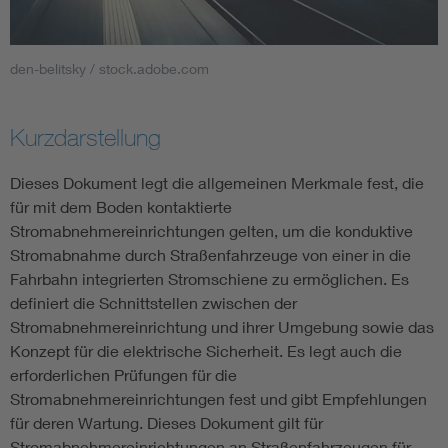
Smart Cities
den-belitsky / stock.adobe.com
DKE Fachinformationen im Kontext der Normung
Kurzdarstellung
Blitzschutz: DIN EN 62305 in der Übersicht
Funk
Dieses Dokument legt die allgemeinen Merkmale fest, die
Circular Economy für mehr Ressourceneffizienz
Gle
für mit dem Boden kontaktierte
Stromabnehmereinrichtungen gelten, um die konduktive
Stromabnahme durch Straßenfahrzeuge von einer in die
Cybersecurity in der Industrieautomatisierung
Inst
Fahrbahn integrierten Stromschiene zu ermöglichen. Es
definiert die Schnittstellen zwischen der
DIN VDE 0100 für sichere Elektroinstallationen
Nied
Stromabnehmereinrichtung und ihrer Umgebung sowie das
Konzept für die elektrische Sicherheit. Es legt auch die
erforderlichen Prüfungen für die
Elektrofachkraft (EFK)
Not-
Stromabnehmereinrichtungen fest und gibt Empfehlungen
für deren Wartung. Dieses Dokument gilt für
Stromabnehmereinrichtungen an Straßenfahrzeugen für