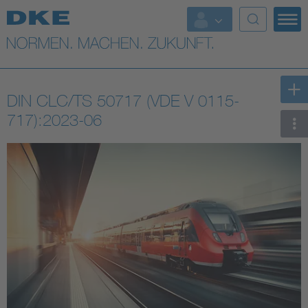
Top-Themen
VDE Fokusthemen
DIN CLC/TS 50717 (VDE V 0115-
Digital Security
717):2023-06
Energy
Health
Industry
Living
Mobility