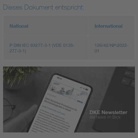
Dieses Dokument entspricht:
National
International
P DIN IEC 63277-3-1 (VDE 0135-
126/42/NP:2022-
277-3-1)
01