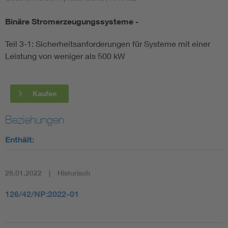
Binäre Stromerzeugungssysteme -
Smart Cities
Teil 3-1: Sicherheitsanforderungen für Systeme mit einer
DKE Fachinformationen im Kontext der Normung
Leistung von weniger als 500 kW
Blitzschutz: DIN EN 62305 in der Übersicht
Funk
Kaufen
Circular Economy für mehr Ressourceneffizienz
Gle
Beziehungen
Cybersecurity in der Industrieautomatisierung
Inst
Enthält:
DIN VDE 0100 für sichere Elektroinstallationen
Nied
28.01.2022
Historisch
Elektrofachkraft (EFK)
Not-
126/42/NP:2022-01