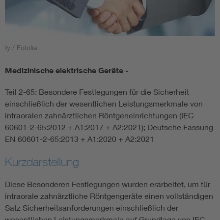
Smart Cities
DKE Fachinformationen im Kontext der Normung
ty / Fotolia
Medizinische elektrische Geräte -
Blitzschutz: DIN EN 62305 in der Übersicht
Funk
Teil 2-65: Besondere Festlegungen für die Sicherheit
Circular Economy für mehr Ressourceneffizienz
Gle
einschließlich der wesentlichen Leistungsmerkmale von
intraoralen zahnärztlichen Röntgeneinrichtungen (IEC
60601-2-65:2012 + A1:2017 + A2:2021); Deutsche Fassung
Cybersecurity in der Industrieautomatisierung
Inst
EN 60601-2-65:2013 + A1:2020 + A2:2021
DIN VDE 0100 für sichere Elektroinstallationen
Nied
Kurzdarstellung
Diese Besonderen Festlegungen wurden erarbeitet, um für
Elektrofachkraft (EFK)
Not-
intraorale zahnärztliche Röntgengeräte einen vollständigen
Satz Sicherheitsanforderungen einschließlich der
wesentlichen Leistungsmerkmale auf Grundlage von IEC