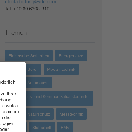
nicola.fortong@vde.com
Tel. +49 69 6308-319
Themen
Elektrische Sicherheit
Energienetze
Bildung + Beruf
Medizintechnik
Robotik + Automation
Informations- und Kommunikationstechnik
IKT
Umwelt + Naturschutz
Messtechnik
Energie
Sicherheit
EMV