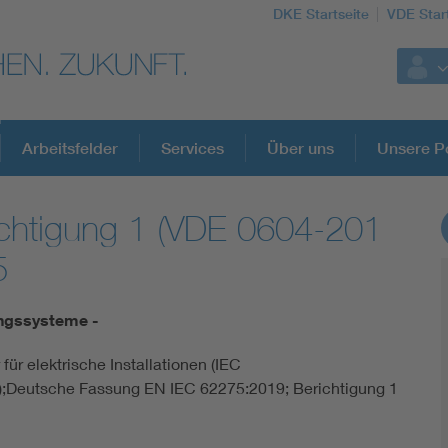
DKE Startseite
VDE Star
Arbeitsfelder
Services
Über uns
Unsere Po
chtigung 1 (VDE 0604-201
DKE Fachinformationen im Kontext der No
5
Blitzschutz: DIN EN 62305 in der Übersicht
ngssysteme -
Circular Economy für mehr Ressourceneffizienz
für elektrische Installationen (IEC
;Deutsche Fassung EN IEC 62275:2019; Berichtigung 1
Cybersecurity in der Industrieautomatisierung