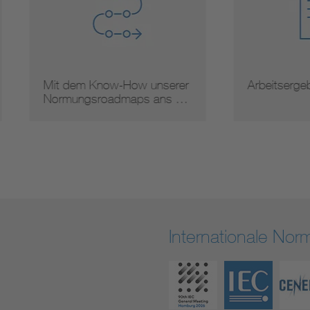
 dem Know-How unserer
Arbeitsergebnisse
mungsroadmaps ans …
Internationale No