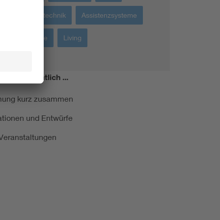
Gebäudetechnik
Assistenzsysteme
Werkstoffe
Living
miert!
Monatlich ...
ormung kurz zusammen
kationen und Entwürfe
e Veranstaltungen