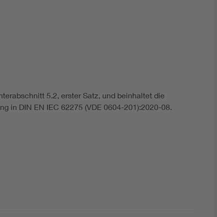
DIN VDE 0100 für sichere Elektroinstallationen
Elektrofachkraft (EFK)
erabschnitt 5.2, erster Satz, und beinhaltet die
zung in DIN EN IEC 62275 (VDE 0604-201):2020-08.