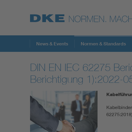
Top-Themen
News & Events
Normen & Standards
DIN EN IEC 62275 Beri
VDE Fokusthemen
Berichtigung 1):2022-0
Digital Security
Kabelführu
Energy
Kabelbinder 
62275:2018)
Health