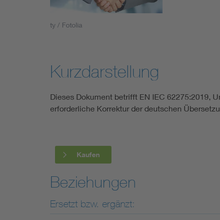
Industry
ty / Fotolia
Living
Mobility
Kurzdarstellung
Smart Cities
Dieses Dokument betrifft EN IEC 62275:2019, Unt
erforderliche Korrektur der deutschen Überset
Kaufen
Beziehungen
Ersetzt bzw. ergänzt: