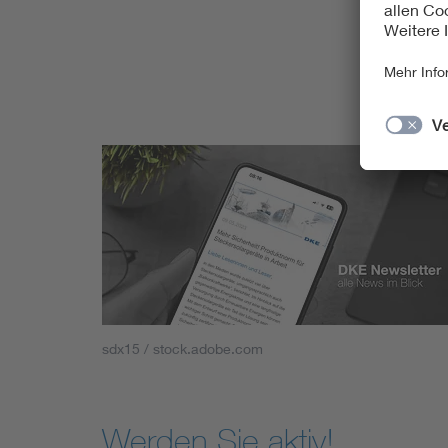
sdx15 / stock.adobe.com
Werden Sie aktiv!