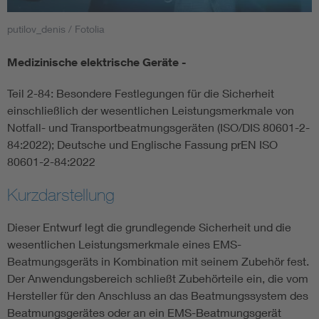
putilov_denis / Fotolia
Smart Cities
Medizinische elektrische Geräte -
DKE Fachinformationen im Kontext der Normung
Teil 2-84: Besondere Festlegungen für die Sicherheit
Blitzschutz: DIN EN 62305 in der Übersicht
Funk
einschließlich der wesentlichen Leistungsmerkmale von
Notfall- und Transportbeatmungsgeräten (ISO/DIS 80601-2-
84:2022); Deutsche und Englische Fassung prEN ISO
Circular Economy für mehr Ressourceneffizienz
Gle
80601-2-84:2022
Cybersecurity in der Industrieautomatisierung
Inst
Kurzdarstellung
Dieser Entwurf legt die grundlegende Sicherheit und die
DIN VDE 0100 für sichere Elektroinstallationen
Nied
wesentlichen Leistungsmerkmale eines EMS-
Beatmungsgeräts in Kombination mit seinem Zubehör fest.
Elektrofachkraft (EFK)
Not-
Der Anwendungsbereich schließt Zubehörteile ein, die vom
Hersteller für den Anschluss an das Beatmungssystem des
Beatmungsgerätes oder an ein EMS-Beatmungsgerät